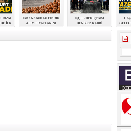
TURİZM
TMO KABUKLU FINDIK
İŞÇİ LİDERİ ŞEMSİ
GEÇ
NDE İLK
ALIM FİYATLARINI
DENİZER KABRİ
GELEC
LANDI
AÇIKLADI
BAŞINDA ANILDI
EVDE Y
Arama