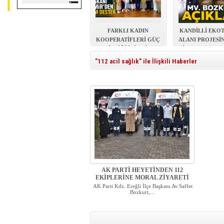
FARKLI KADIN
KANDİLLİ EKO
KOOPERATİFLERİ GÜÇ
ALANI PROJESİ
BİRLİĞİ İÇİN BİR
İHALE TAMAM
ARADA
"112 acil sağlık" ile İlişkili Haberler
AK PARTİ HEYETİNDEN 112
EKİPLERİNE MORAL ZİYARETİ
AK Parti Kdz. Ereğli İlçe Başkanı Av.Saffet
Bozkurt,...