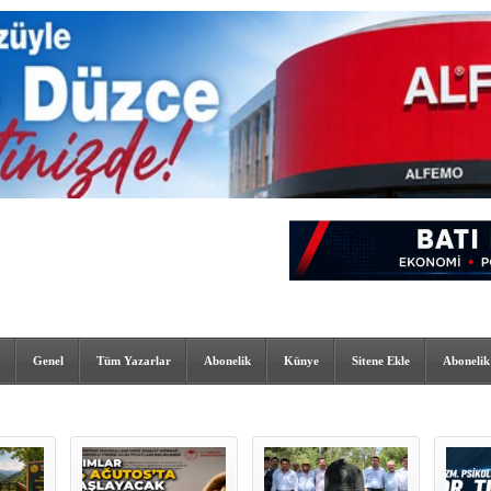
Genel
Tüm Yazarlar
Abonelik
Künye
Sitene Ekle
Abonelik