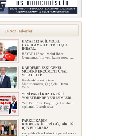
En Son Haberler
HAYAT 112 ACİL MOBİL
UYGULAMA İLE TEK TUŞLA
İHBAR!..
HAYAT 112 Acil Mobil İhbar
Uygulaması’nın yeni kamu spotu y...
KARDEMİR ESKİ GENEL
MÜDÜRÜ ERCÜMENT ÜNAL
VEFAT ETTİ!
Kardemir’in eski Genel
Müdürlerinden, Çağ Çelik Demir
Çelik...
YENİ PARTİ KDZ. EREĞLİ
YÖNETİMİNDE YENİ İSİMLER!
Yeni Parti Kdz. Ereğli İlçe Yönetimi
açıklandı. Listede siya...
FARKLI KADIN
KOOPERATİFLERİ GÜÇ BİRLİĞİ
İÇİN BİR ARADA
Zonguldak'taki kadın kooperatifleri ve