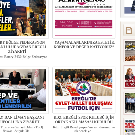
RY BÖLGE FEDERASYON
“YAŞAM ALANLARINIZA ESTETİK,
NI ULUDAĞ’DAN EREĞLİ
KONFOR VE DEĞER KATIYORUZ”
ZİYARETİ
...
rası Rotary 2430 Bölge Federasyon
Başkanı Orha...
Y’DAN LİMAN BAŞKANI
KDZ. EREĞLİ SPOR KULUBÜ İÇİN
ÜPOĞLU’NA ZİYARET
ORTAK AKIL MASASI KURULDU
 Ticaret ve Sanayi Odası (TSO)
Kdz. Ereğli Belediyespor’un son durumu ve
Başkanı Selçuk Ok...
izlenecek yo...