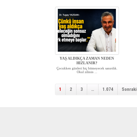
YAŞ ALDIKÇA ZAMAN NEDEN
HIZLANIR?
Çocukken günleri hiç bitmeyecek sanırdık.
Okul zilinin ...
1
2
3
…
1.074
Sonraki