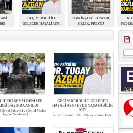
ŞEMSİ
GEÇİM DERDİ İLE
FABA İNŞAAT: KONFOR,
RO
BRİ
GELECEK HAYALİ AYNI
ŞIKLIK, PRESTİJ
FEDER
LDI
EVDE YAŞAYABİLİR Mİ?
ULUDA
Arama
 LİDERİ ŞEMSİ DENİZER
GEÇİM DERDİ İLE GELECEK
BRİ BAŞINDA ANILDI
HAYALİ AYNI EVDE YAŞAYABİLİR
Mİ?
Genel Sekreteri ve Genel Maden
İşçileri Sendikası (...
Bir ev düşünün…Mutfakta ay sonuna kadar
yetmesi gereken...