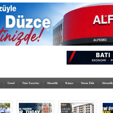
Genel
Tüm Yazarlar
Abonelik
Künye
Sitene Ekle
Abonelik