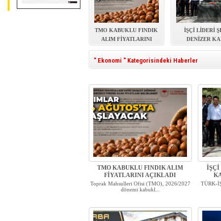
TMO KABUKLU FINDIK
İŞÇİ LİDERİ 
ALIM FİYATLARINI
DENİZER KA
AÇIKLADI
BAŞINDA ANI
" Ekonomi " Kategorisindeki Haberler
TMO KABUKLU FINDIK ALIM
İŞÇİ
FİYATLARINI AÇIKLADI
KA
Toprak Mahsulleri Ofisi (TMO), 2026/2027
TÜRK-İŞ 
dönemi kabukl...