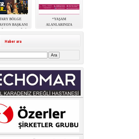
TARY BÖLGE
“YAŞAM
ASYON BAŞKANI
ALANLARINIZA
Ğ’DAN EREĞLİ
ESTETİK, KONFOR VE
ZİYARETİ
DEĞER KATIYORUZ”
Haber ara
: