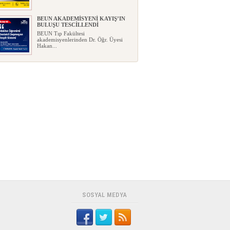
BEUN AKADEMİSYENİ KAYIŞ’IN
BULUŞU TESCİLLENDİ
BEUN Tıp Fakültesi
akademisyenlerinden Dr. Öğr. Üyesi
Hakan...
YENİ PARTİ, ZONGULDAK
KURUCU İLÇE BAŞKANLARINI
AÇIKLADI
Yeni Parti, Zonguldak'taki
teşkilatlanma çalışmalarında öne...
GEÇİM DERDİ İLE GELECEK
HAYALİ AYNI EVDE YAŞAYABİLİR
Mİ?
Bir ev düşünün…Mutfakta ay sonuna
kadar yetmesi gereken bir ...
FABA İNŞAAT: KONFOR, ŞIKLIK,
PRESTİJ
...
SOSYAL MEDYA
ROTARY BÖLGE FEDERASYON
BAŞKANI ULUDAĞ’DAN EREĞLİ
ZİYARETİ
Uluslararası Rotary 2430 Bölge
Federasyon Başkanı Orhan Ulu...