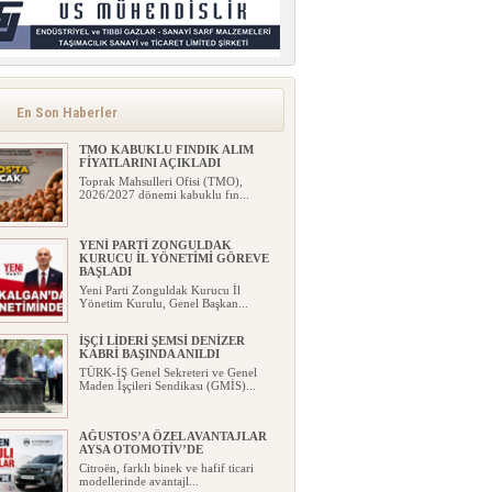
En Son Haberler
TMO KABUKLU FINDIK ALIM
FİYATLARINI AÇIKLADI
Toprak Mahsulleri Ofisi (TMO),
2026/2027 dönemi kabuklu fın...
YENİ PARTİ ZONGULDAK
KURUCU İL YÖNETİMİ GÖREVE
BAŞLADI
Yeni Parti Zonguldak Kurucu İl
Yönetim Kurulu, Genel Başkan...
İŞÇİ LİDERİ ŞEMSİ DENİZER
KABRİ BAŞINDA ANILDI
TÜRK-İŞ Genel Sekreteri ve Genel
Maden İşçileri Sendikası (GMİS)...
AĞUSTOS’A ÖZEL AVANTAJLAR
AYSA OTOMOTİV’DE
Citroën, farklı binek ve hafif ticari
modellerinde avantajl...