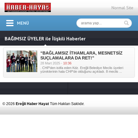
Normal Site
MENÜ
BAĞIMSIZ ÜYELER ile İlişkili Haberler
“BAĞLAMSIZ İTHAMLARA, MESNETSİZ
SUÇLAMALARA DA RET!”
28 Mart 2025 -
10:36
. CHP'den istifa eden Kdz. Ereğli Belediye Meclis üyeleri
yüreklerinin hala CHP'de olduğunu açıkladı. 8 meclis ...
© 2026
Ereğli Haber Hayat
Tüm Hakları Saklıdır.