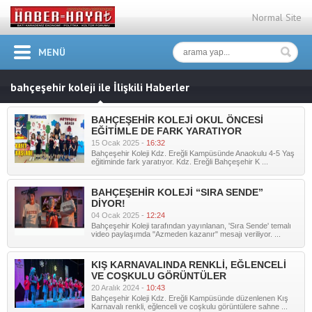
Normal Site
MENÜ
bahçeşehir koleji ile İlişkili Haberler
BAHÇEŞEHİR KOLEJİ OKUL ÖNCESİ
EĞİTİMLE DE FARK YARATIYOR
15 Ocak 2025 -
16:32
Bahçeşehir Koleji Kdz. Ereğli Kampüsünde Anaokulu 4-5 Yaş
eğitiminde fark yaratıyor. Kdz. Ereğli Bahçeşehir K ...
BAHÇEŞEHİR KOLEJİ “SIRA SENDE”
DİYOR!
04 Ocak 2025 -
12:24
Bahçeşehir Koleji tarafından yayınlanan, 'Sıra Sende' temalı
video paylaşımda "Azmeden kazanır" mesajı veriliyor. ...
KIŞ KARNAVALINDA RENKLİ, EĞLENCELİ
VE COŞKULU GÖRÜNTÜLER
20 Aralık 2024 -
10:43
Bahçeşehir Koleji Kdz. Ereğli Kampüsünde düzenlenen Kış
Karnavalı renkli, eğlenceli ve coşkulu görüntülere sahne ...