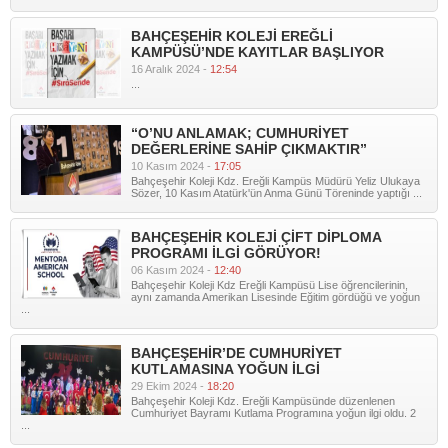
BAHÇEŞEHİR KOLEJİ EREĞLİ
KAMPÜSÜ’NDE KAYITLAR BAŞLIYOR
16 Aralık 2024 -
12:54
...
“O’NU ANLAMAK; CUMHURİYET
DEĞERLERİNE SAHİP ÇIKMAKTIR”
10 Kasım 2024 -
17:05
Bahçeşehir Koleji Kdz. Ereğli Kampüs Müdürü Yeliz Ulukaya
Sözer, 10 Kasım Atatürk'ün Anma Günü Töreninde yaptığı ...
BAHÇEŞEHİR KOLEJİ ÇİFT DİPLOMA
PROGRAMI İLGİ GÖRÜYOR!
06 Kasım 2024 -
12:40
Bahçeşehir Koleji Kdz Ereğli Kampüsü Lise öğrencilerinin,
aynı zamanda Amerikan Lisesinde Eğitim gördüğü ve yoğun
...
BAHÇEŞEHİR’DE CUMHURİYET
KUTLAMASINA YOĞUN İLGİ
29 Ekim 2024 -
18:20
Bahçeşehir Koleji Kdz. Ereğli Kampüsünde düzenlenen
Cumhuriyet Bayramı Kutlama Programına yoğun ilgi oldu. 2
...