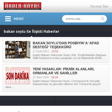
Normal Site
MENÜ
bakan soylu ile İlişkili Haberler
BAKAN SOYLU’DAN POSBIYIK’A ‘AFAD
DESTEĞİ’ TEŞEKKÜRÜ
17 Eylül 2021 -
13:51
İçişleri Bakanı Süleyman Soylu, Kdz. Ereğli Belediye Başkanı
Halil Posbıyık’a orman yangınları ve sel felaketinde AFAD ...
YENİ YASAKLAR: PİKNİK ALANLARI,
ORMANLAR VE SAHİLLER
27 Mart 2020 -
19:34
İçişleri bakanı Süleyman Soylu, Coronavirüs'le mücadle
kapsamında; bu geceden itibaren tüm Türkiye'de geçerli
olma ...