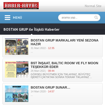
Normal Site
MENÜ
BOSTAN GRUP ile İlişkili Haberler
BOSTAN GRUP MARKALARI YENİ SEZONA
HAZIR
31 Mart 2022 -
12:35
...
BST İNŞAAT, BALTIC ROOM VE FLY MOON
TEŞEKKÜR EDER
26 Mart 2021 -
08:44
GÖRSELİ BÜYÜTMEK İÇİN TIKLAYINIZ, BÜYÜTEÇ
İŞERETİ ÇIKTIKTAN SONRA TEKRAR TIKLAYINIZ ...
BOSTAN GRUP SUNAR…
14 Mart 2020 -
14:57
...