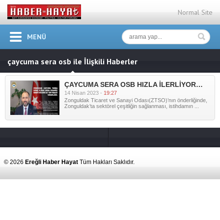
Normal Site
MENÜ
çaycuma sera osb ile İlişkili Haberler
ÇAYCUMA SERA OSB HIZLA İLERLİYOR…
14 Nisan 2023 -
19:27
Zonguldak Ticaret ve Sanayi Odası(ZTSO)’nın önderliğinde,
Zonguldak’ta sektörel çeşitliğin sağlanması, istihdamın ...
© 2026
Ereğli Haber Hayat
Tüm Hakları Saklıdır.