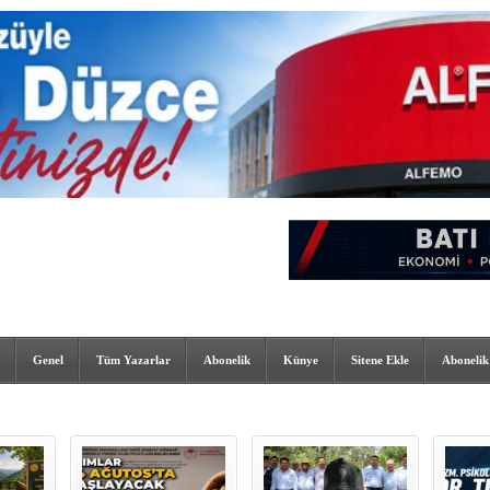
Genel
Tüm Yazarlar
Abonelik
Künye
Sitene Ekle
Abonelik