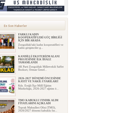
En Son Haberler
FARKLI KADIN
KOOPERATİFLERİ GÜÇ BİRLİĞİ
İÇİN BİR ARADA
Zonguldak'taki kadın kooperatifleri ve
kadın girişimciler g...
KANDİLLİ EKOTURİZM ALANI
PROJESİNDE İLK İHALE
TAMAMLANDI
AK Parti Zonguldak Milletvekili Saffet
Bozkurt, Orman Genel...
2026-2027 DÖNEMİ ÖNCESİNDE
KAYIT VE NAKİL UYARILARI!
Kdz. Ereğli İlçe Millî Eğitim
Müdürlüğü, 2026-2027 eğitim ö...
TMO KABUKLU FINDIK ALIM
FİYATLARINI AÇIKLADI
Toprak Mahsulleri Ofisi (TMO),
2026/2027 dönemi kabuklu fın...