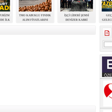
TURİZM
TMO KABUKLU FINDIK
İŞÇİ LİDERİ ŞEMSİ
GEÇ
NDE İLK
ALIM FİYATLARINI
DENİZER KABRİ
GELEC
LANDI
AÇIKLADI
BAŞINDA ANILDI
EVDE Y
Arama