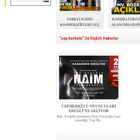
FARKLI KADIN
KANDİLLİ EKO
KOOPERATİFLERİ GÜÇ
ALANI PROJESİ
BİRLİĞİ İÇİN BİR
İHALE TAMAM
ARADA
"cep herkülü" ile İlişkili Haberler
CEP HERKÜLÜ OYUNCULARI
EREĞLİ’YE GELİYOR
Kdz. Ereğlili yönetmen Özer Feyzioğlu’nun
yönettiği ‘Cep He...