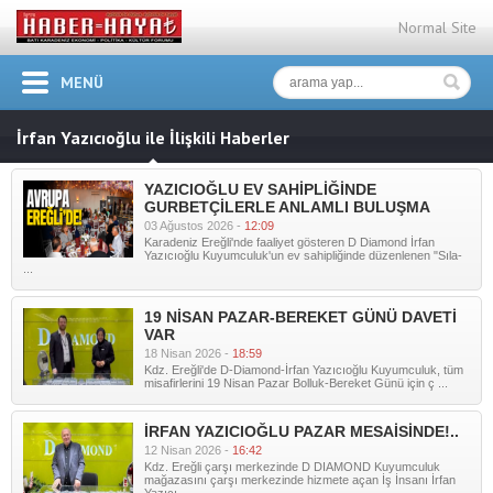
Normal Site
MENÜ
İrfan Yazıcıoğlu ile İlişkili Haberler
YAZICIOĞLU EV SAHİPLİĞİNDE
GURBETÇİLERLE ANLAMLI BULUŞMA
03 Ağustos 2026 -
12:09
Karadeniz Ereğli'nde faaliyet gösteren D Diamond İrfan
Yazıcıoğlu Kuyumculuk'un ev sahipliğinde düzenlenen "Sıla-
...
19 NİSAN PAZAR-BEREKET GÜNÜ DAVETİ
VAR
18 Nisan 2026 -
18:59
Kdz. Ereğli'de D-Diamond-İrfan Yazıcıoğlu Kuyumculuk, tüm
misafirlerini 19 Nisan Pazar Bolluk-Bereket Günü için ç ...
İRFAN YAZICIOĞLU PAZAR MESAİSİNDE!..
12 Nisan 2026 -
16:42
Kdz. Ereğli çarşı merkezinde D DIAMOND Kuyumculuk
mağazasını çarşı merkezinde hizmete açan İş İnsanı İrfan