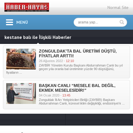
Normal Site
MENÜ
kestane balı ile İlişkili Haberler
ZONGULDAK’TA BAL ÜRETİMİ DÜŞTÜ,
FİYATLAR ARTTI!
26 Ağustos 2022 -
12:10
ZAYBİR Yönetim Kurulu Başkanı Abdurrahman Canlı bu yıl
geçen yıla oranla bal üretiminin yüzde 90 düştüğünü,
fiyatların ...
BAŞKAN CANLI “MESELE BAL DEĞİL,
EKMEK MESELESİDİR!”
04 Ocak 2020 -
13:45
Zonguldak İli Arı Yetiştiricileri Birliği (ZAYBİR) Başkanı
Abdurrahman Canlı, küresel iklim değişikliği, endüstriyel k ...