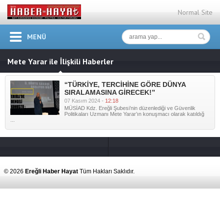
Normal Site
MENÜ
Mete Yarar ile İlişkili Haberler
“TÜRKİYE, TERCİHİNE GÖRE DÜNYA
SIRALAMASINA GİRECEK!”
07 Kasım 2024 -
12:18
MÜSİAD Kdz. Ereğli Şubesi’nin düzenlediği ve Güvenlik
Politikaları Uzmanı Mete Yarar’ın konuşmacı olarak katıldığ
...
© 2026
Ereğli Haber Hayat
Tüm Hakları Saklıdır.