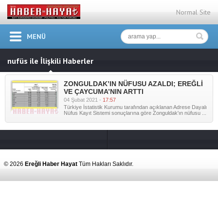
Normal Site
MENÜ
nufüs ile İlişkili Haberler
ZONGULDAK’IN NÜFUSU AZALDI; EREĞLİ
VE ÇAYCUMA’NIN ARTTI
04 Şubat 2021 -
17:57
Türkiye İstatistik Kurumu tarafından açıklanan Adrese Dayalı
Nüfus Kayıt Sistemi sonuçlarına göre Zonguldak'ın nüfusu ...
© 2026
Ereğli Haber Hayat
Tüm Hakları Saklıdır.