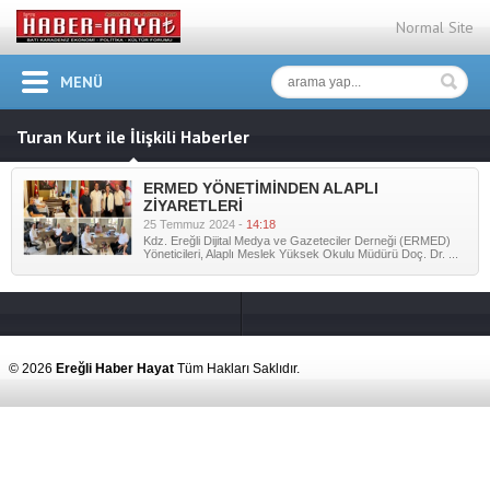
Normal Site
MENÜ
Turan Kurt ile İlişkili Haberler
ERMED YÖNETİMİNDEN ALAPLI
ZİYARETLERİ
25 Temmuz 2024 -
14:18
Kdz. Ereğli Dijital Medya ve Gazeteciler Derneği (ERMED)
Yöneticileri, Alaplı Meslek Yüksek Okulu Müdürü Doç. Dr. ...
© 2026
Ereğli Haber Hayat
Tüm Hakları Saklıdır.