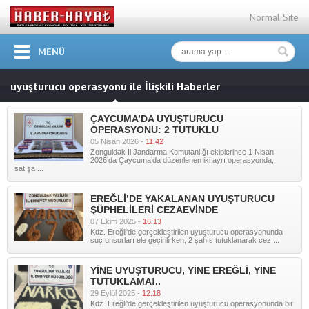
Normal Site
MENÜ
uyuşturucu operasyonu ile İlişkili Haberler
ÇAYCUMA’DA UYUŞTURUCU
OPERASYONU: 2 TUTUKLU
05 Nisan 2026 -
11:42
Zonguldak İl Jandarma Komutanlığı ekiplerince 1 Nisan
2026’da Çaycuma’da düzenlenen iki ayrı operasyonda,
satışa ...
EREĞLİ’DE YAKALANAN UYUŞTURUCU
ŞÜPHELİLERİ CEZAEVİNDE
07 Ekim 2025 -
16:13
Kdz. Ereğli'de gerçekleştirilen uyuşturucu operasyonunda
suç unsurları ele geçirilirken, 2 şahıs tutuklanarak cez ...
YİNE UYUŞTURUCU, YİNE EREĞLİ, YİNE
TUTUKLAMA!..
29 Eylül 2025 -
12:18
Kdz. Ereğli'de gerçekleştirilen uyuşturucu operasyonunda bir