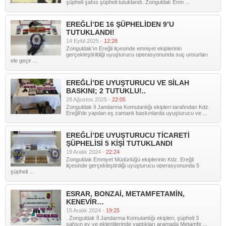
şüpheli şahıs şüpheli tutuklandı. Zonguldak Emn ...
EREĞLİ’DE 16 ŞÜPHELİDEN 9’U
TUTUKLANDI!
14 Eylül 2025 -
12:28
Zonguldak'ın Ereğli ilçesinde emniyet ekiplerinin
gerçekleştirildiği uyuşturucu operasyonunda suç unsurları
ele geçir ...
EREĞLİ’DE UYUŞTURUCU VE SİLAH
BASKINI; 2 TUTUKLU!..
28 Ağustos 2025 -
22:05
Zonguldak İl Jandarma Komutanlığı ekipleri tarafından Kdz.
Ereğli'de yapılan eş zamanlı baskınlarda uyuşturucu ve ...
EREĞLİ’DE UYUŞTURUCU TİCARETİ
ŞÜPHELİSİ 5 KİŞİ TUTUKLANDI
19 Aralık 2024 -
22:24
Zonguldak Emniyet Müdürlüğü ekiplerinin Kdz. Ereğli
ilçesinde gerçekleştirdiği uyuşturucu operasyonunda 5
şüpheli ...
ESRAR, BONZAİ, METAMFETAMİN,
KENEVİR…
15 Aralık 2024 -
19:25
. Zonguldak İl Jandarma Komutanlığı ekipleri, şüpheli 3
şahsın ev ve eklentilerinde yaptıkları aramada Metamfe ...