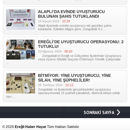
ALAPLI’DA EVİNDE UYUŞTURUCU
BULUNAN ŞAHIS TUTUKLANDI
14 Kasım 2024 -
10:29
Alaplı ilçesinde evinde uyuşturucu ele geçirilen şahıs
tutuklandı. Edinilen bilgiye göre; Zonguldak İl J ...
EREĞLİ’DE UYUŞTURUCU OPERASYONU: 2
TUTUKLU!
03 Ağustos 2024 -
08:20
Zonguldak'ın Ereğli ve Gökçebey ilçelerinde Uyuşturucu
veya Uyarıcı Madde Suçunu Önlemeye Yönelik Çalışmalar
...
BİTMİYOR: YİNE UYUŞTURUCU, YİNE
SİLAH, YİNE ŞÜPHELİLER!
05 Temmuz 2024 -
12:13
Zonguldak ve ilçelerinde gerçekleştirilen uyuşturucu
operasyonunda 15 şüpheli yakalandı, ölümcül etkiye sahip
uyu ...
SONRAKİ SAYFA
© 2026
Ereğli Haber Hayat
Tüm Hakları Saklıdır.