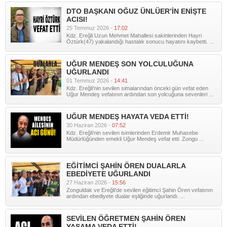
DTO BAŞKANI OĞUZ ÜNLÜER’İN ENİŞTE
ACISI!
25 Temmuz 2026 -
17:02
Kdz. Ereğli Uzun Mehmet Mahallesi sakinlerinden Hayri
Öztürk(47) yakalandığı hastalık sonucu hayatını kaybetti. ...
UĞUR MENDEŞ SON YOLCULUĞUNA
UĞURLANDI
01 Temmuz 2026 -
14:41
Kdz. Ereğli'nin sevilen simalarından önceki gün vefat eden
Uğur Mendeş vefatının ardından son yolcuğuna sevenleri ...
UĞUR MENDEŞ HAYATA VEDA ETTİ!
30 Haziran 2026 -
07:52
Kdz. Ereğli'nin sevilen isimlerinden Erdemir Muhasebe
Müdürlüğünden emekli Uğur Mendeş vefat etti. Zongu ...
EĞİTİMCİ ŞAHİN ÖREN DUALARLA
EBEDİYETE UĞURLANDI
27 Haziran 2026 -
15:56
Zonguldak ve Ereğli'de sevilen eğitimci Şahin Ören vefatının
ardından ebediyete dualar eşliğinde uğurlandı. ...
SEVİLEN ÖĞRETMEN ŞAHİN ÖREN
YAŞAMA VEDA ETTİ!