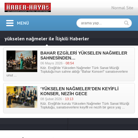
Normal Site
MENÜ
yükselen nağmeler ile İlişkili Haberler
BAHAR EZGİLERİ YÜKSELEN NAĞMELER
SAHNESİNDEN…
06 Mayıs 2026 -
08:54
Kdz. Ereğli’de Yükselen Nağmeler Türk Sanat Müziği
Topluluğu’nun sahne aldığı “Bahar Konseri" sanatseverlere
unut ...
‘YÜKSELEN NAĞMELER’DEN KEYİFLİ
KONSER, NEZİH GECE
08 Şubat 2026 -
13:13
Kdz. Ereğli'de kurulu Yükselen Nağmeler Türk Sanat Müziği
Topluluğu, sanatseverlere keyifli ve nezih bir gece yaş ...