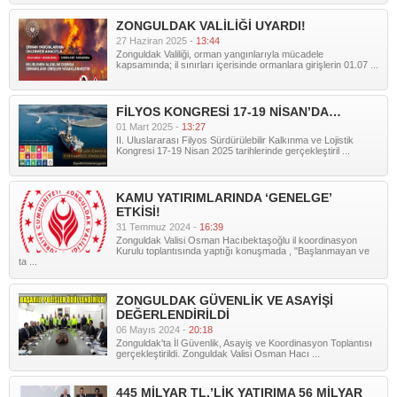
ZONGULDAK VALİLİĞİ UYARDI!
27 Haziran 2025 -
13:44
Zonguldak Valiliği, orman yangınlarıyla mücadele
kapsamında; il sınırları içerisinde ormanlara girişlerin 01.07 ...
FİLYOS KONGRESİ 17-19 NİSAN’DA…
01 Mart 2025 -
13:27
II. Uluslararası Filyos Sürdürülebilir Kalkınma ve Lojistik
Kongresi 17-19 Nisan 2025 tarihlerinde gerçekleştiril ...
KAMU YATIRIMLARINDA ‘GENELGE’
ETKİSİ!
31 Temmuz 2024 -
16:39
Zonguldak Valisi Osman Hacıbektaşoğlu il koordinasyon
Kurulu toplantısında yaptığı konuşmada , "Başlanmayan ve
ta ...
ZONGULDAK GÜVENLİK VE ASAYİŞİ
DEĞERLENDİRİLDİ
06 Mayıs 2024 -
20:18
Zonguldak'ta İl Güvenlik, Asayiş ve Koordinasyon Toplantısı
gerçekleştirildi. Zonguldak Valisi Osman Hacı ...
445 MİLYAR TL.’LİK YATIRIMA 56 MİLYAR