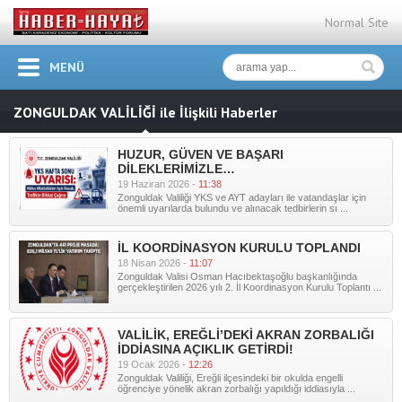
Normal Site
MENÜ
ZONGULDAK VALİLİĞİ ile İlişkili Haberler
HUZUR, GÜVEN VE BAŞARI
DİLEKLERİMİZLE…
19 Haziran 2026 -
11:38
Zonguldak Valiliği YKS ve AYT adayları ile vatandaşlar için
önemli uyarılarda bulundu ve alınacak tedbirlerin sı ...
İL KOORDİNASYON KURULU TOPLANDI
18 Nisan 2026 -
11:07
Zonguldak Valisi Osman Hacıbektaşoğlu başkanlığında
gerçekleştirilen 2026 yılı 2. İl Koordinasyon Kurulu Toplantı ...
VALİLİK, EREĞLİ’DEKİ AKRAN ZORBALIĞI
İDDİASINA AÇIKLIK GETİRDİ!
19 Ocak 2026 -
12:26
Zonguldak Valiliği, Ereğli ilçesindeki bir okulda engelli
öğrenciye yönelik akran zorbalığı yapıldığı iddiasıyla ...