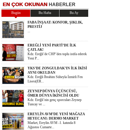
EN
ÇOK OKUNAN
HABERLER
Bugün
Bu Hafta
Bu Ay
FABA İNŞAAT: KONFOR, ŞIKLIK,
PRESTİJ
...
EREĞLİ YENİ PARTİ’DE İLK
ÇATLAK!
Kdz. Ereğli’de CHP’den toplu istifa ederek
Yeni P...
YKS’DE ZONGULDAK’IN İLK İKİSİ
AYNI OKULDAN
Kdz. Ereğli İbrahim Süheyla İzmirli Fen
Lisesi(ER...
ZEYNEP DÜNYA ÜÇÜNCÜSÜ,
ÖMER DÜNYA İKİNCİSİ OLDU
Kdz. Ereğli’nin genç sporcuları Zeynep
Tuncay ve ...
EREYLİN AVM’DE YENİ MAĞAZA
HEYECANI: DERMO MARKET
Market, Ereylin AVM -1. katında 8
Ağustos Cumarte...