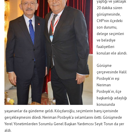
yaptığı ve yaklaşık
20 dakika süren
görüşmesinde,
CHP’nin ilçedeki
son durumu,
delege seçimleri
ve belediye
faaliyetleri
konuları ele alındı.
Görüşme
çerçevesinde Halil
Posbıyık’ın eşi
Neriman
Posbıyık’ın, ilçe
başkanlığı adaylığı
konusunda
yaşananlar da gündeme geldi. Kılıçdaroğlu, seçimlerin barış içerisinde
gerçekleşmesini diledi. Neriman Posbıyık’a selamlarını iletti. Görüşmede
Yerel Yönetimlerden Sorumlu Genel Başkan Yardımcısı Seyit Torun da yer
aldı.