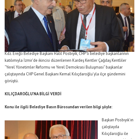
Kdz. Ereğli Belediye Başkanı Halil Posbıyık, CHP’li belediye başkanlarının
katılımıyla İzmir’de ikincisi düzenlenen Kardeş Kentler Çağdaş Kentliler
“Yerel Yönetimler Reformu ve Yerel Demokrasi Buluşması” başkanlar
çalıştayında CHP Genel Başkanı Kemal Kılıçdaroğlu’yla ilçe gündemini
görüştü.
KILIÇDAROĞLU’NA BİLGİ VERDİ
Konu ile ilgili Belediye Basın Bürosundan verilen bilgi şöyle:
Başkan Posbıyık’ın
çalıştayda
Kılıçdaroğlu ile