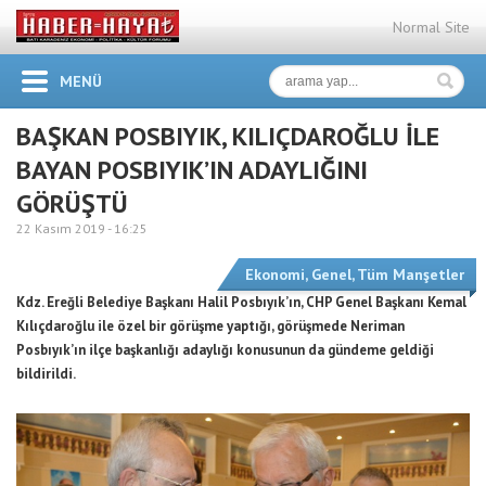
Normal Site
MENÜ
BAŞKAN POSBIYIK, KILIÇDAROĞLU İLE
BAYAN POSBIYIK’IN ADAYLIĞINI
GÖRÜŞTÜ
22 Kasım 2019 -
16:25
Ekonomi
,
Genel
,
Tüm Manşetler
Kdz. Ereğli Belediye Başkanı Halil Posbıyık’ın, CHP Genel Başkanı Kemal
Kılıçdaroğlu ile özel bir görüşme yaptığı, görüşmede Neriman
Posbıyık’ın ilçe başkanlığı adaylığı konusunun da gündeme geldiği
bildirildi.