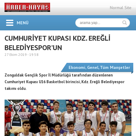
Normal Site
MENÜ
CUMHURİYET KUPASI KDZ. EREĞLİ
BELEDİYESPOR’UN
27 Ekim 2019 -
19:58
Ekonomi
,
Genel
,
Tüm Manşetler
Zonguldak Gençlik Spor İl Müdürlüğü tarafından düzenlenen
Cumhuriyet Kupası U16 Basketbol birincisi, Kdz. Ereğli Belediyespor
takımı oldu.