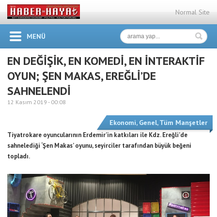
Normal Site
MENÜ
EN DEĞİŞİK, EN KOMEDİ, EN İNTERAKTİF
OYUN; ŞEN MAKAS, EREĞLİ’DE
SAHNELENDİ
12 Kasım 2019 -
00:08
Ekonomi
,
Genel
,
Tüm Manşetler
Tiyatrokare oyuncularının Erdemir’in katkıları ile Kdz. Ereğli’de
sahnelediği ‘Şen Makas’ oyunu, seyirciler tarafından büyük beğeni
topladı.