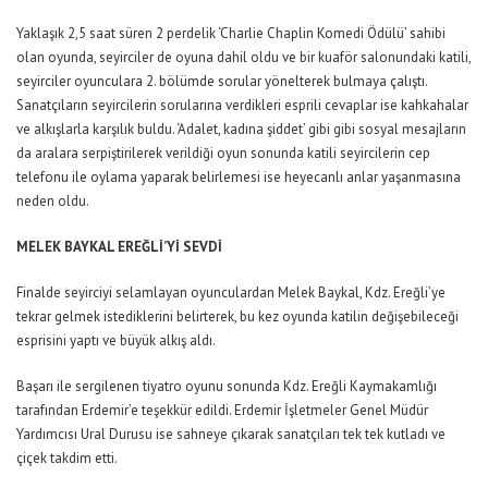
Yaklaşık 2,5 saat süren 2 perdelik ‘Charlie Chaplin Komedi Ödülü’ sahibi
olan oyunda, seyirciler de oyuna dahil oldu ve bir kuaför salonundaki katili,
seyirciler oyunculara 2. bölümde sorular yönelterek bulmaya çalıştı.
Sanatçıların seyircilerin sorularına verdikleri esprili cevaplar ise kahkahalar
ve alkışlarla karşılık buldu. ‘Adalet, kadına şiddet’ gibi gibi sosyal mesajların
da aralara serpiştirilerek verildiği oyun sonunda katili seyircilerin cep
telefonu ile oylama yaparak belirlemesi ise heyecanlı anlar yaşanmasına
neden oldu.
MELEK BAYKAL EREĞLİ’Yİ SEVDİ
Finalde seyirciyi selamlayan oyunculardan Melek Baykal, Kdz. Ereğli’ye
tekrar gelmek istediklerini belirterek, bu kez oyunda katilin değişebileceği
esprisini yaptı ve büyük alkış aldı.
Başarı ile sergilenen tiyatro oyunu sonunda Kdz. Ereğli Kaymakamlığı
tarafından Erdemir’e teşekkür edildi. Erdemir İşletmeler Genel Müdür
Yardımcısı Ural Durusu ise sahneye çıkarak sanatçıları tek tek kutladı ve
çiçek takdim etti.