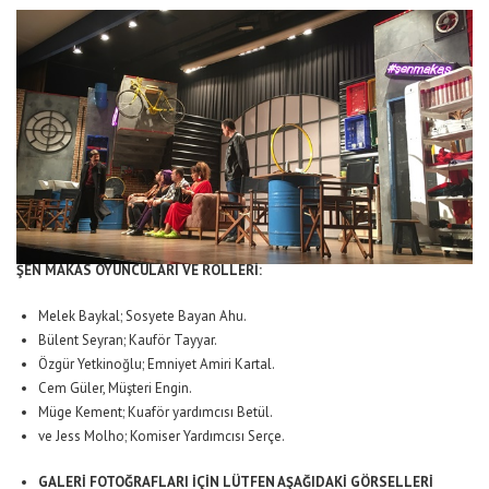
ŞEN MAKAS OYUNCULARI VE ROLLERİ:
Melek Baykal; Sosyete Bayan Ahu.
Bülent Seyran; Kauför Tayyar.
Özgür Yetkinoğlu; Emniyet Amiri Kartal.
Cem Güler, Müşteri Engin.
Müge Kement; Kuaför yardımcısı Betül.
ve Jess Molho; Komiser Yardımcısı Serçe.
GALERİ FOTOĞRAFLARI İÇİN LÜTFEN AŞAĞIDAKİ GÖRSELLERİ