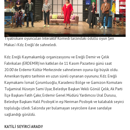
Tiyatrokare oyuncuları İnteraktif Komedi tarzındaki ödüllü oyun Şen
Makas’ı Kdz. Ereğli’de sahneledi.
Kdz. Ereğli Kaymakamlığı organizasyonu ve Ereğli Demir ve Çelik
Fabrikaları (ERDEMİR)’nın katkıları ile 11 Kasım Pazartesi günü saat
20.00’de Erdemir Kültür Merkezinde sahnelenen oyuna ilgi büyük oldu.
Amerikan tiyatro tarihinin en uzun süreli oynanan oyununu; Kdz. Ereğli
Kaymakamı İsmail Çorumluoğlu, Karadeniz Bölge ve Garnizon Komutanı
Tuğamiral Hüseyin Sami Uyar, Belediye Başkan Vekili Gönül Çelik, Ak Parti
İlçe Başkanı Fatih Çakır, Erdemir Genel Müdürü Yardımcısı Ural Durusu,
Belediye Başkanı Halil Posbıyık’ın eşi Neriman Posbıyık ve kalabalık seyirci
topluluğu izledi. Salonda yer bulamayan seyircilere ilave sandalye
sağlandığı görüldü.
KATİLİ SEYİRCİ ARADI!