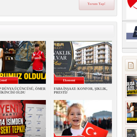
Genel
Ekonomi
P DÜNYA ÜÇÜNCÜSÜ, ÖMER
FABA İNŞAAT: KONFOR, ŞIKLIK,
İKİNCİSİ OLDU
PRESTİJ