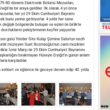
1979-80 dönemi Elektronik Bölümü Mezunları,
eğli’de bir araya geldiler. İlk olarak 4 yıl önce
mezunlar, her yıl 29 Ekim Cumhuriyet Bayramı
 bunu yerine getiriyorlar. 4 yıldır her sene
k değişik bölgelerde buluşan ve eşleri ile birlikte
ostluklarını pekiştirmenin keyfini yaşıyorlar.
tesi günü Yönder Site Kulüp Şömine Salon’un nezih
atik müzisyen Suat Bozmaoğlu’nun canlı müzikleri
elikle İzmir Marşı ile 29 Ekim Cumhuriyet Bayramını
 başkanlığını bırakmayan Hüseyin Eryiğit’in günün anlam
rla karşıladılar.
en sohbet ve eğlence ile geceye devam edip 40. yılda