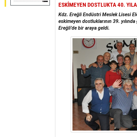
ESKİMEYEN DOSTLUKTA 40. YIL
Kdz. Ereğli Endüstri Meslek Lisesi 
eskimeyen dostluklarının 39. yılınd
Ereğli’de bir araya geldi.