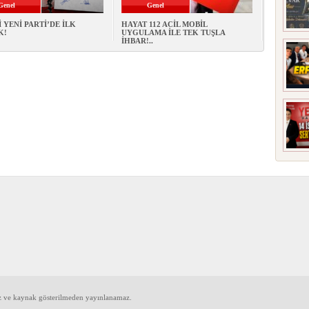
Genel
Genel
 YENİ PARTİ’DE İLK
HAYAT 112 ACİL MOBİL
K!
UYGULAMA İLE TEK TUŞLA
İHBAR!..
iz ve kaynak gösterilmeden yayınlanamaz.