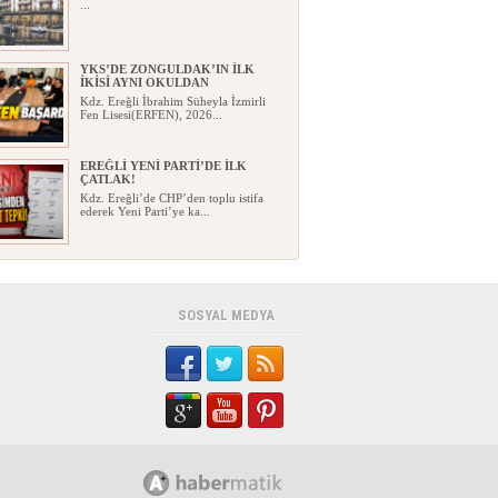
...
YKS’DE ZONGULDAK’IN İLK
İKİSİ AYNI OKULDAN
Kdz. Ereğli İbrahim Süheyla İzmirli
Fen Lisesi(ERFEN), 2026...
EREĞLİ YENİ PARTİ’DE İLK
ÇATLAK!
Kdz. Ereğli’de CHP’den toplu istifa
ederek Yeni Parti’ye ka...
HAYAT 112 ACİL MOBİL
UYGULAMA İLE TEK TUŞLA
İHBAR!..
HAYAT 112 Acil Mobil İhbar
SOSYAL MEDYA
Uygulaması’nın yeni kamu spotu y...
KARDEMİR ESKİ GENEL
MÜDÜRÜ ERCÜMENT ÜNAL
VEFAT ETTİ!
Kardemir’in eski Genel
Müdürlerinden, Çağ Çelik Demir
Çelik...
YENİ PARTİ KDZ. EREĞLİ
YÖNETİMİNDE YENİ İSİMLER!
Yeni Parti Kdz. Ereğli İlçe Yönetimi