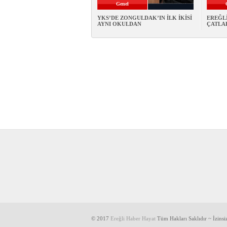
Genel
YKS’DE ZONGULDAK’IN İLK İKİSİ
EREĞLİ
AYNI OKULDAN
ÇATLA
© 2017
Ereğli Haber Hayat
Tüm Hakları Saklıdır ~ İzins