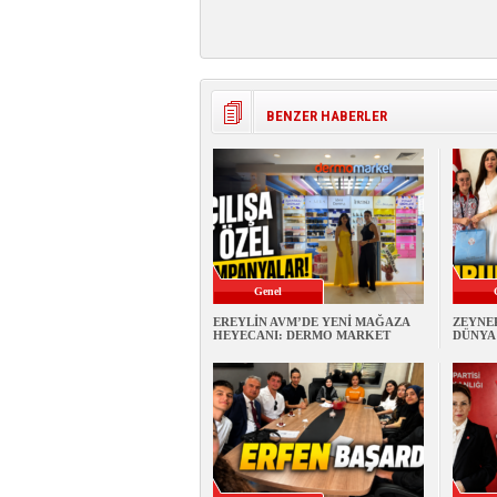
BENZER HABERLER
Genel
EREYLİN AVM’DE YENİ MAĞAZA
ZEYNE
HEYECANI: DERMO MARKET
DÜNYA 