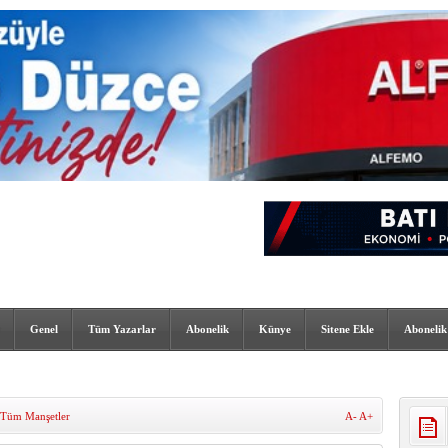
Genel
Tüm Yazarlar
Abonelik
Künye
Sitene Ekle
Abonelik
Tüm Manşetler
A-
A+