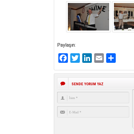
Paylaşın:
Facebook
Twitter
LinkedIn
Email
Sha
SENDE YORUM YAZ