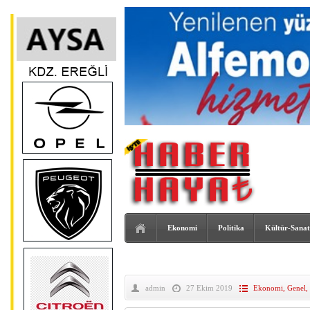
Ekonomi
Politika
Kültür-Sanat
admin
27 Ekim 2019
Ekonomi
,
Genel
,