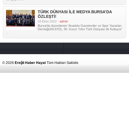
TÜRK DÜNYASI İLE MEDYA BURSA’DA
ÖZLEŞTİ!
16 Ekim 2022 -
admin
Bursa'da düzenlenen 'Anadolu Gazeteciler ve Spor Yazarları
Derneği(AGSYD), 30. Gurur Yılını Türk Dünyası İle Kutluyor'
...
© 2026
Ereğli Haber Hayat
Tüm Hakları Saklıdır.