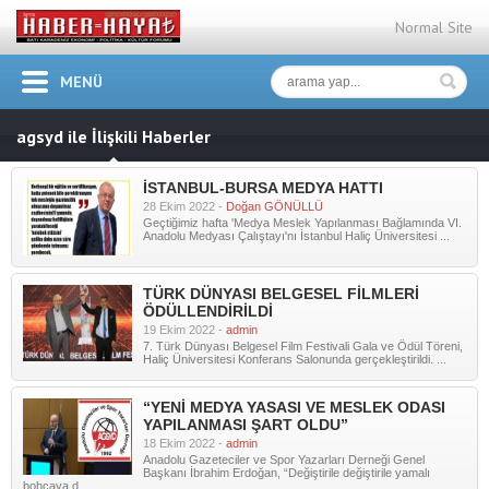
Normal Site
MENÜ
agsyd ile İlişkili Haberler
İSTANBUL-BURSA MEDYA HATTI
28 Ekim 2022 -
Doğan GÖNÜLLÜ
Geçtiğimiz hafta 'Medya Meslek Yapılanması Bağlamında VI.
Anadolu Medyası Çalıştayı'nı İstanbul Haliç Üniversitesi ...
TÜRK DÜNYASI BELGESEL FİLMLERİ
ÖDÜLLENDİRİLDİ
19 Ekim 2022 -
admin
7. Türk Dünyası Belgesel Film Festivali Gala ve Ödül Töreni,
Haliç Üniversitesi Konferans Salonunda gerçekleştirildi. ...
“YENİ MEDYA YASASI VE MESLEK ODASI
YAPILANMASI ŞART OLDU”
18 Ekim 2022 -
admin
Anadolu Gazeteciler ve Spor Yazarları Derneği Genel
Başkanı İbrahim Erdoğan, “Değiştirile değiştirile yamalı
bohçaya d ...