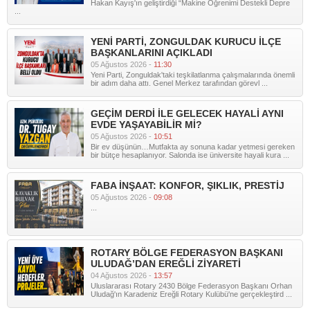
Hakan Kayış'ın geliştirdiği “Makine Öğrenimi Destekli Depre
...
YENİ PARTİ, ZONGULDAK KURUCU İLÇE
BAŞKANLARINI AÇIKLADI
05 Ağustos 2026 -
11:30
Yeni Parti, Zonguldak'taki teşkilatlanma çalışmalarında önemli
bir adım daha attı. Genel Merkez tarafından görevl ...
GEÇİM DERDİ İLE GELECEK HAYALİ AYNI
EVDE YAŞAYABİLİR Mİ?
05 Ağustos 2026 -
10:51
Bir ev düşünün…Mutfakta ay sonuna kadar yetmesi gereken
bir bütçe hesaplanıyor. Salonda ise üniversite hayali kura ...
FABA İNŞAAT: KONFOR, ŞIKLIK, PRESTİJ
05 Ağustos 2026 -
09:08
...
ROTARY BÖLGE FEDERASYON BAŞKANI
ULUDAĞ’DAN EREĞLİ ZİYARETİ
04 Ağustos 2026 -
13:57
Uluslararası Rotary 2430 Bölge Federasyon Başkanı Orhan
Uludağ'ın Karadeniz Ereğli Rotary Kulübü'ne gerçekleştird ...