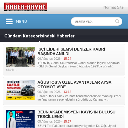
Normal Site
MENÜ
Gündem Kategorisindeki Haberler
İŞÇİ LİDERİ ŞEMSİ DENİZER KABRİ
BAŞINDA ANILDI
06 Ağustos 2026 -
15:24
TÜRK-İŞ Genel Sekreteri ve Genel Maden İşçileri Sendikası
(GMİS) Genel Başkanı iken 6 Ağustos 1999'da uğradığı
silahlı ...
AĞUSTOS’A ÖZEL AVANTAJLAR AYSA
OTOMOTİV’DE
06 Ağustos 2026 -
13:12
Citroën, farklı binek ve hafif ticari modellerinde avantajlı kredi
ve finansman seçeneklerini sürdürüyor. Kampany ...
BEUN AKADEMİSYENİ KAYIŞ’IN BULUŞU
TESCİLLENDİ
05 Ağustos 2026 -
15:27
BEUN Tıp Fakültesi akademisyenlerinden Dr. Öğr. Üyesi