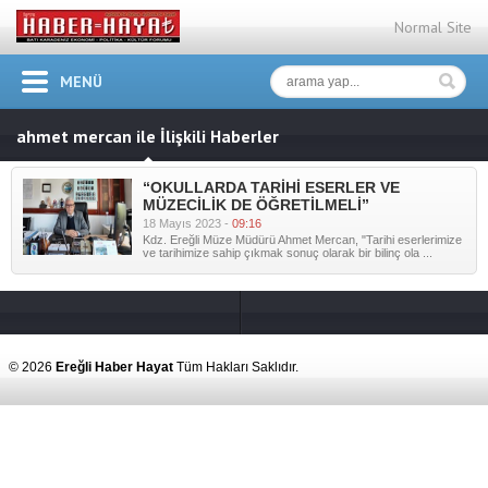
Normal Site
MENÜ
ahmet mercan ile İlişkili Haberler
“OKULLARDA TARİHİ ESERLER VE
MÜZECİLİK DE ÖĞRETİLMELİ”
18 Mayıs 2023 -
09:16
Kdz. Ereğli Müze Müdürü Ahmet Mercan, "Tarihi eserlerimize
ve tarihimize sahip çıkmak sonuç olarak bir bilinç ola ...
© 2026
Ereğli Haber Hayat
Tüm Hakları Saklıdır.