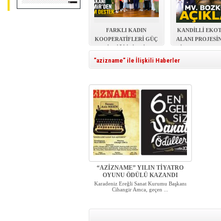
FARKLI KADIN
KANDİLLİ EKO
KOOPERATİFLERİ GÜÇ
ALANI PROJESİ
BİRLİĞİ İÇİN BİR
İHALE TAMAM
ARADA
"azizname" ile İlişkili Haberler
“AZİZNAME” YILIN TİYATRO
OYUNU ÖDÜLÜ KAZANDI
Karadeniz Ereğli Sanat Kurumu Başkanı
Cihangir Amca, geçen ...