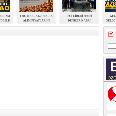
TURİZM
TMO KABUKLU FINDIK
İŞÇİ LİDERİ ŞEMSİ
GEÇ
NDE İLK
ALIM FİYATLARINI
DENİZER KABRİ
GELEC
LANDI
AÇIKLADI
BAŞINDA ANILDI
EVDE Y
Arama