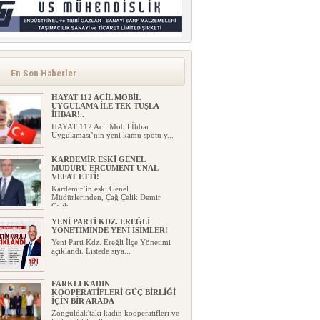
En Son Haberler
HAYAT 112 ACİL MOBİL
UYGULAMA İLE TEK TUŞLA
İHBAR!..
HAYAT 112 Acil Mobil İhbar
Uygulaması’nın yeni kamu spotu y...
KARDEMİR ESKİ GENEL
MÜDÜRÜ ERCÜMENT ÜNAL
VEFAT ETTİ!
Kardemir’in eski Genel
Müdürlerinden, Çağ Çelik Demir
Çelik...
YENİ PARTİ KDZ. EREĞLİ
YÖNETİMİNDE YENİ İSİMLER!
Yeni Parti Kdz. Ereğli İlçe Yönetimi
açıklandı. Listede siya...
FARKLI KADIN
KOOPERATİFLERİ GÜÇ BİRLİĞİ
İÇİN BİR ARADA
Zonguldak'taki kadın kooperatifleri ve