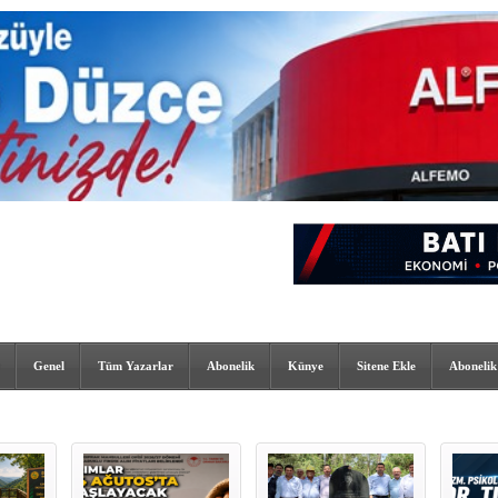
Genel
Tüm Yazarlar
Abonelik
Künye
Sitene Ekle
Abonelik