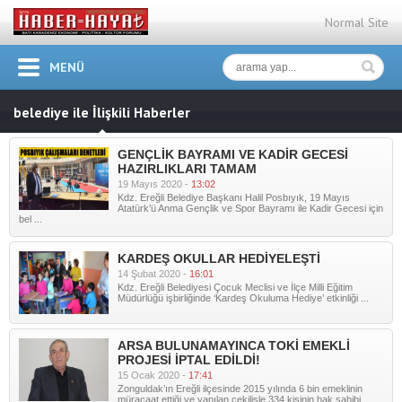
Normal Site
MENÜ
belediye ile İlişkili Haberler
GENÇLİK BAYRAMI VE KADİR GECESİ
HAZIRLIKLARI TAMAM
19 Mayıs 2020 -
13:02
Kdz. Ereğli Belediye Başkanı Halil Posbıyık, 19 Mayıs
Atatürk’ü Anma Gençlik ve Spor Bayramı ile Kadir Gecesi için
bel ...
KARDEŞ OKULLAR HEDİYELEŞTİ
14 Şubat 2020 -
16:01
Kdz. Ereğli Belediyesi Çocuk Meclisi ve İlçe Milli Eğitim
Müdürlüğü işbirliğinde ‘Kardeş Okuluma Hediye’ etkinliği ...
ARSA BULUNAMAYINCA TOKİ EMEKLİ
PROJESİ İPTAL EDİLDİ!
15 Ocak 2020 -
17:41
Zonguldak’ın Ereğli ilçesinde 2015 yılında 6 bin emeklinin
müracaat ettiği ve yapılan çekilişle 334 kişinin hak sahibi ...