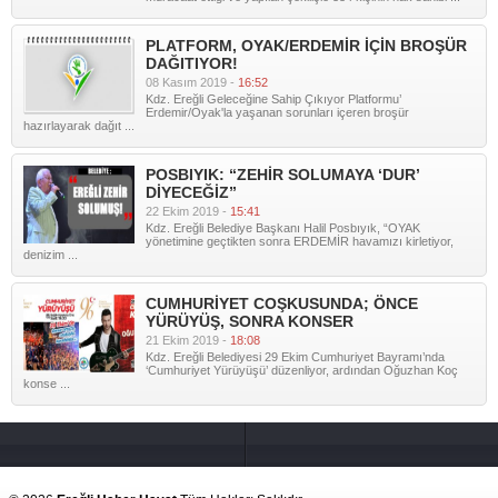
PLATFORM, OYAK/ERDEMİR İÇİN BROŞÜR
DAĞITIYOR!
08 Kasım 2019 -
16:52
Kdz. Ereğli Geleceğine Sahip Çıkıyor Platformu’
Erdemir/Oyak'la yaşanan sorunları içeren broşür
hazırlayarak dağıt ...
POSBIYIK: “ZEHİR SOLUMAYA ‘DUR’
DİYECEĞİZ”
22 Ekim 2019 -
15:41
Kdz. Ereğli Belediye Başkanı Halil Posbıyık, “OYAK
yönetimine geçtikten sonra ERDEMİR havamızı kirletiyor,
denizim ...
CUMHURİYET COŞKUSUNDA; ÖNCE
YÜRÜYÜŞ, SONRA KONSER
21 Ekim 2019 -
18:08
Kdz. Ereğli Belediyesi 29 Ekim Cumhuriyet Bayramı’nda
‘Cumhuriyet Yürüyüşü’ düzenliyor, ardından Oğuzhan Koç
konse ...