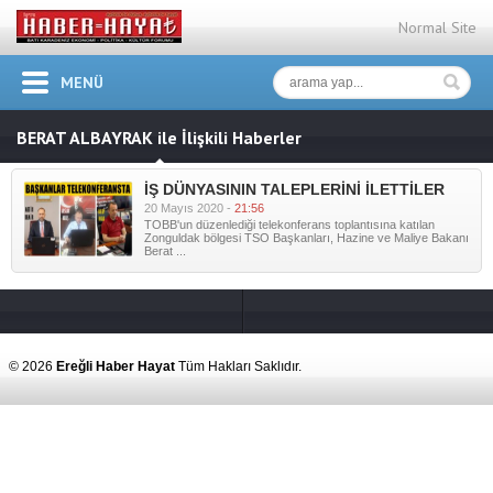
Normal Site
MENÜ
BERAT ALBAYRAK ile İlişkili Haberler
İŞ DÜNYASININ TALEPLERİNİ İLETTİLER
20 Mayıs 2020 -
21:56
TOBB'un düzenlediği telekonferans toplantısına katılan
Zonguldak bölgesi TSO Başkanları, Hazine ve Maliye Bakanı
Berat ...
© 2026
Ereğli Haber Hayat
Tüm Hakları Saklıdır.