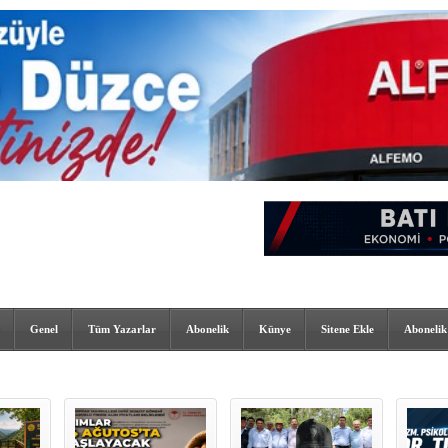
Genel
Tüm Yazarlar
Abonelik
Künye
Sitene Ekle
Abonelik