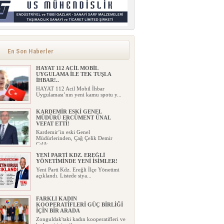
En Son Haberler
HAYAT 112 ACİL MOBİL
UYGULAMA İLE TEK TUŞLA
İHBAR!..
HAYAT 112 Acil Mobil İhbar
Uygulaması’nın yeni kamu spotu y...
KARDEMİR ESKİ GENEL
MÜDÜRÜ ERCÜMENT ÜNAL
VEFAT ETTİ!
Kardemir’in eski Genel
Müdürlerinden, Çağ Çelik Demir
Çelik...
YENİ PARTİ KDZ. EREĞLİ
YÖNETİMİNDE YENİ İSİMLER!
Yeni Parti Kdz. Ereğli İlçe Yönetimi
açıklandı. Listede siya...
FARKLI KADIN
KOOPERATİFLERİ GÜÇ BİRLİĞİ
İÇİN BİR ARADA
Zonguldak'taki kadın kooperatifleri ve