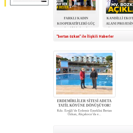
FARKLI KADIN
KANDİLLİ EKO
KOOPERATİFLERİ GÜÇ
ALANI PROJESİ
BİRLİĞİ İÇİN BİR
İHALE TAMAM
ARADA
"bertan özkan" ile İlişkili Haberler
ERDEMİRLİLER SİTESİ ADETA
TATİL KÖYÜNE DÖNÜŞÜYOR!
Kdz. Ereğli’de Erdemir Emeklisi Bertan
Özkan, Akçakoca’da e...