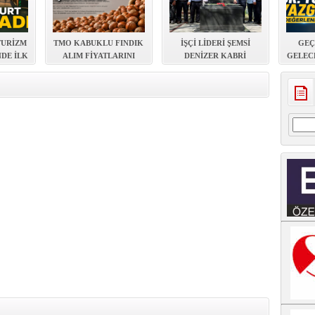
TURİZM
TMO KABUKLU FINDIK
İŞÇİ LİDERİ ŞEMSİ
GEÇ
NDE İLK
ALIM FİYATLARINI
DENİZER KABRİ
GELEC
LANDI
AÇIKLADI
BAŞINDA ANILDI
EVDE Y
Arama