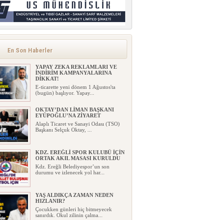
En Son Haberler
YAPAY ZEKA REKLAMLARI VE
İNDİRİM KAMPANYALARINA
DİKKAT!
E-ticarette yeni dönem 1 Ağustos'ta
(bugün) başlıyor. Yapay...
OKTAY’DAN LİMAN BAŞKANI
EYÜPOĞLU’NA ZİYARET
Alaplı Ticaret ve Sanayi Odası (TSO)
Başkanı Selçuk Oktay, ...
KDZ. EREĞLİ SPOR KULUBÜ İÇİN
ORTAK AKIL MASASI KURULDU
Kdz. Ereğli Belediyespor’un son
durumu ve izlenecek yol har...
YAŞ ALDIKÇA ZAMAN NEDEN
HIZLANIR?
Çocukken günleri hiç bitmeyecek
sanırdık. Okul zilinin çalma...