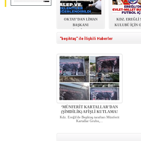
OKTAY’DAN LİMAN
KDZ. EREĞLİ
BAŞKANI
KULUBÜ İÇİN 
EYÜPOĞLU’NA
AKIL MASASI K
ZİYARET
"beşiktaş" ile İlişkili Haberler
‘MÜNFERİT KARTALLAR’DAN
(ŞİMDİLİK) AFİŞLİ KUTLAMA!
Kdz. Ereğli'de Beşiktaş taraftarı Münferit
Kartallar Grubu,...