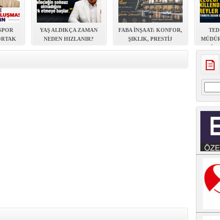
 SPOR
YAŞ ALDIKÇA ZAMAN
FABA İNŞAAT: KONFOR,
TED
ORTAK
NEDEN HIZLANIR?
ŞIKLIK, PRESTİJ
MÜDÜR
URULDU
TÜRK
Arama