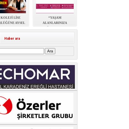
 KOLEJİ LİSE
“YAŞAM
LÜĞÜNE AYSEL
ALANLARINIZA
EKUL ATANDI
ESTETİK, KONFOR VE
DEĞER KATIYORUZ”
Haber ara
: