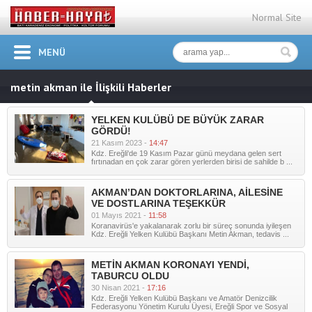
Normal Site
MENÜ
metin akman ile İlişkili Haberler
YELKEN KULÜBÜ DE BÜYÜK ZARAR
GÖRDÜ!
21 Kasım 2023 -
14:47
Kdz. Ereğli'de 19 Kasım Pazar günü meydana gelen sert
fırtınadan en çok zarar gören yerlerden birisi de sahilde b ...
AKMAN’DAN DOKTORLARINA, AİLESİNE
VE DOSTLARINA TEŞEKKÜR
01 Mayıs 2021 -
11:58
Koranavirüs'e yakalanarak zorlu bir süreç sonunda iyileşen
Kdz. Ereğli Yelken Kulübü Başkanı Metin Akman, tedavis ...
METİN AKMAN KORONAYI YENDİ,
TABURCU OLDU
30 Nisan 2021 -
17:16
Kdz. Ereğli Yelken Kulübü Başkanı ve Amatör Denizcilik
Federasyonu Yönetim Kurulu Üyesi, Ereğli Spor ve Sosyal