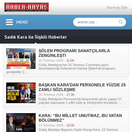
Normal Site
MENÜ
Sadık Kara ile İlişkili Haberler
ŞÖLEN PROGRAMI SANATÇILARLA
ZENGİNLEŞTİ
22 Temmuz 2026 -
11:09
Gülüç Belediyesi'nin 25 Temmuz Cumartesi günü
düzenleyeceği Geleneksel Sünnet Şöleni'nin programı
genişletildi. Ç ...
BAŞKAN KARA’DAN PERSONELE YÜZDE 25
ZAMLI SÖZLEŞME
20 Temmuz 2026 -
17:36
Gülüç Belediyesi Personel AŞ bünyesinde görev yapan 57
çalışanı kapsayan 1 yıllık toplu iş sözleşmesi imzalandı. ...
KARA: “BU MİLLET UNUTMAZ, BU VATAN
BÖLÜNMEZ”
13 Temmuz 2026 -
10:06
Gülüç Belediye Başkanı Sadık Recep Kara, 15 Temmuz