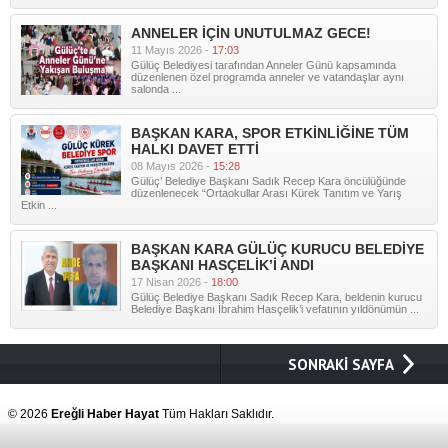
ANNELER İÇİN UNUTULMAZ GECE!
11 Mayıs 2026 -
17:03
Gülüç Belediyesi tarafından Anneler Günü kapsamında
düzenlenen özel programda anneler ve vatandaşlar aynı
salonda ...
BAŞKAN KARA, SPOR ETKİNLİĞİNE TÜM
HALKI DAVET ETTİ
08 Mayıs 2026 -
15:28
Gülüç’ Belediye Başkanı Sadık Recep Kara öncülüğünde
düzenlenecek “Ortaokullar Arası Kürek Tanıtım ve Yarış
Etkin ...
BAŞKAN KARA GÜLÜÇ KURUCU BELEDİYE
BAŞKANI HASÇELİK’İ ANDI
17 Nisan 2026 -
18:00
Gülüç Belediye Başkanı Sadık Recep Kara, beldenin kurucu
Belediye Başkanı İbrahim Hasçelik’i vefatının yıldönümün ...
SONRAKİ SAYFA
© 2026
Ereğli Haber Hayat
Tüm Hakları Saklıdır.