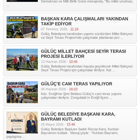
Demokrasi ve Millî Birlik Günü mesajında, "Bu millet unutmaz,
...
BAŞKAN KARA ÇALIŞMALARI YAKINDAN
TAKİP EDİYOR
07 Temmuz 2026 -
11:16
Gülüç Belediyesi tarafından yapımı sürdürülen Millet Bahçesi
ve Seyir Terası Projesi'nde çalışmalar planlanan pro ...
GÜLÜÇ MİLLET BAHÇESİ SEYİR TERASI
PROJESİ İLERLİYOR
12 Haziran 2026 -
10:46
Gülüç Belediyesi tarafından hayata geçirilecek Millet Bahçesi
Seyir Terası Projesi için çalışmalar ilerliyor. Kar ...
GÜLÜÇ’E CAM TERAS YAPILIYOR
06 Haziran 2026 -
16:03
Kdz. Ereğli'nin Şirin Beldesi Gülüç'e cam teras yapımı
çalışmaları ilerliyor. Zonguldak'ın Ereğli İlçesi ...
GÜLÜÇ BELEDİYE BAŞKANI KARA,
BAYRAMI KUTLADI
25 Mayıs 2026 -
15:48
Gülüç Belediye Başkanı Sadık Recep Kara, Kurban
Bayramını kutladı . Mesaj şöyle : “Kurban Bayramı;
paylaşma ...