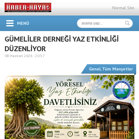
Normal Site
MENÜ
GÜMELİLER DERNEĞİ YAZ ETKİNLİĞİ
DÜZENLİYOR
08 Haziran 2026 -
20:57
Genel
,
Tüm Manşetler