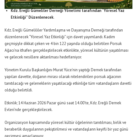
Kdz. Ereğli Gümeliler Derneği Yönetimi tarafından
“Yöresel Yaz
Etkinliği” Düzenlenecek
.
Kdz. Ereğli Gümelililer Yardımlaşma ve Dayanışma Derneği tarafından
düzenlenecek “Yöresel Yaz Etkinliği” için davet yayımlandı. Kadim
geçmişiyle dikkat çeken ve 4 bin 122 yaşında olduğu belirtilen Porsuk
Ağacı’na ithafen gerçekleştirilecek etkinlikte, yöresel kültürün yaşatılması
ve gelecek nesillere aktarılması hedefleniyor.
Yönetim Kurulu Başkanlığını Murat Yüce’nin yaptığı Dernek tarafından
yapılan davette, doğanın mirası olarak nitelendirilen porsuk ağacının
tanıtılacağı ve geleneklerin yaşatılacağı etkinliğe tüm vatandaşların davetli
olduğu belirtildi.
Etkinlik; 14 Haziran 2026 Pazar günü saat 14.00’te, Kdz. Ereğli Dernek
Evleri’nde gerçekleştirilecek.
Organizasyon kapsamında yöresel kültür öğelerinin tanıtılması, birlik ve
beraberlik duygularının pekiştirilmesi ve vatandaşların keyifli bir yaz günü
geçirmesi amaçlanıyor.