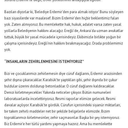
Bazıları diyorlar ki, ‘Belediye Erdemir’den para almak istiyor’ Bunu söyleyen
bazı siyasilerde var maalesef. Bizim Erdemir’den hiçbir beklentimiz falan
yok. Zaten almıyoruz. Bu memlekette hak, hukuk, adalet varsa zaten yasal
yollarla Belediyenin hakkını alacağız. Ereğli’de, Ankara’da uzman avukatlar
tuttuk, büyük bir yasal mücadele içerisindeyiz. Ekibimizle birlikte yoğun bir
çalışma içerisindeyiz. Ereğli’nin hakkını bırakmayacağız. Orada problemimiz
yok.
“İNSANLARIN ZEHİRLENMESİNİ İSTEMİYORUZ”
Bizi ve çocuklarımızı zehirlemesin diye cüruf dağlarını, Erdemir arazisinden
şehir dışına çıkaracaklar. Karabük’te yaptıkları gibi, şehir dışında bir çukur
buldular üzerini doldurup betonladılar. O cüruf dağlarını kaldıracaklar.
Denizi kirletmeyecekler. Yakında neticeler çıkıyor. Bütün numuneleri
laboratuarlarda incelettiriyoruz. Resmi raporlar elimize gelecek. Resmi
davalar açılıyor. Karabük’te gördük. Cürufun içerisindeki siyanür miktarları,
bir takım zehirli maddeler net bir şekilde belgelerle elimizde. Bizim
topraklarımızı kirletmesinler, zehir saçmasınlar. Başka bir şey istemiyoruz.
Biz Erdemir’e her türlü yardımı yapmaya hazırız. Ama bu memlekette