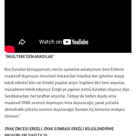
“
İNGİLTERE’DEN ARADILAR
“
Ben buradan konuşuyorum, meclis üyelerine anlatıyorum, beni Erdemir
maalesef duymuyor. Ama beni Ankara’dan İstanbul’dan gelenler arayıp
tebrik edenler bile var. Emekli paşalar arıyor. İngiltere’den beni arıyorlar,
mücadeleni tebrik ediyoruz, Ereğli’ye yapılan zulmü buradan izliyoruz diye.
Sendikalardan, her taraftan arıyorlar. Türkiye’de herkes duydu ama
maalesef OYAK sesimizi duymuyor. Ama duyuracağız, yasal yollarla
demokratik yollarla sesimizi duyuracağız. Bundan hiç kimsenin endişesi
olmasın.”
OYAK ÖNCESİ EREĞLİ, OYAK SONRASI EREĞLİ BİLGİLENDİRME
BROŞÜRLERİ DAĞITILDI