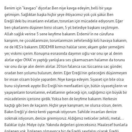
Benim için “kavgacı” diyorlar. Ben niye kavga edeyim, belli bir yaşa
gelmişim. Sağlıktan başka hiçbir şeye ihtiyacımız yok çok şükür. Ben
Ereğli’deki bu insanların evlatları, torunları için mücadele ediyorum. Eğer
ben çıkarlarımı düşünen birisi olsam, 5 yıl belediye başkanı seçilmişim.
Allah sağlık verirse 5 sene keyfime bakarım. Erdemir’in ne cürufuna
karışırım, ne çocuklarımızın, torunlarımızın zehirlendiği kirli havaya bakarım,
ne de HES’e bakarım. ERDEMİR kırmızı halılar serer, akşam gider yemeğimi
yer, viskimi içerim. Konuşma esnasında dayımın oğlu var onu işe al derim
alırlar eğer OYAK’ın yaptığı yanlışlara ses çıkarmazsam halamın da torunu
var onu da işe alın derim alırlar. 20 ton falanca sac tüccarına sac gönder,
oradan ben yolumu bulurum, derim. Eğer Ereğli’nin geleceğini düşünmeyen
bir insan olsam böyle yapardım. Niye kavga edeyim. Siyaset için bile olsa
bunu söylemek ayıptır. Biz Ereğli’nin menfaatleri için, bütün siyasetçilerin ve
yaşayanların torunlarının, evlatlarının geleceği için, sağlığımız için büyük bir
mücadelenin içerisine girdik. Yoksa ben de keyfime bakarım. Herkesin
kaçtığı gibi ben de kaçarım. Hiçbir şeye karışmam, ne olursa olsun, derim.
Bakın Ereğli’yi deniz kenti yapmak istiyorum. Sahilde insanları denize
sokmak istiyorum, denize giremiyoruz. Aldığımız neticeler zehirli, metal…
Balıklar öyle. Midye öyle. Yakında değerleri göreceksiniz. Maalesef bunlarla
ilgilenen yok. İlgilenen olmayınca biz de Ereğli sevdalısı olarak, Ereğli