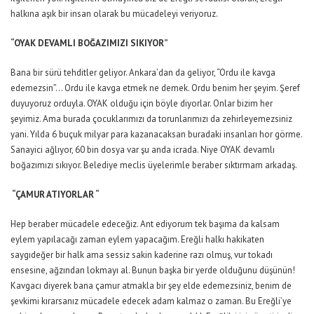
halkına aşık bir insan olarak bu mücadeleyi veriyoruz.
“OYAK DEVAMLI BOĞAZIMIZI SIKIYOR”
Bana bir sürü tehditler geliyor. Ankara’dan da geliyor, “Ordu ile kavga
edemezsin”… Ordu ile kavga etmek ne demek. Ordu benim her şeyim. Şeref
duyuyoruz orduyla. OYAK olduğu için böyle diyorlar. Onlar bizim her
şeyimiz. Ama burada çocuklarımızı da torunlarımızı da zehirleyemezsiniz
yani. Yılda 6 buçuk milyar para kazanacaksan buradaki insanları hor görme.
Sanayici ağlıyor, 60 bin dosya var şu anda icrada. Niye OYAK devamlı
boğazımızı sıkıyor. Belediye meclis üyelerimle beraber sıktırmam arkadaş.
“ÇAMUR ATIYORLAR “
Hep beraber mücadele edeceğiz. Ant ediyorum tek başıma da kalsam
eylem yapılacağı zaman eylem yapacağım. Ereğli halkı hakikaten
saygıdeğer bir halk ama sessiz sakin kaderine razı olmuş, vur tokadı
ensesine, ağzından lokmayı al. Bunun başka bir yerde olduğunu düşünün!
Kavgacı diyerek bana çamur atmakla bir şey elde edemezsiniz, benim de
şevkimi kırarsanız mücadele edecek adam kalmaz o zaman. Bu Ereğli’ye