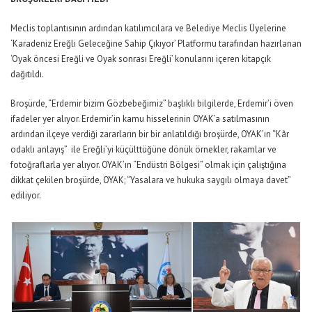
Meclis toplantısının ardından katılımcılara ve Belediye Meclis Üyelerine
‘Karadeniz Ereğli Geleceğine Sahip Çıkıyor’ Platformu tarafından hazırlanan
‘Oyak öncesi Ereğli ve Oyak sonrası Ereğli’ konularını içeren kitapçık
dağıtıldı.
Broşürde, “Erdemir bizim Gözbebeğimiz” başlıklı bilgilerde, Erdemir’i öven
ifadeler yer alıyor. Erdemir’in kamu hisselerinin OYAK’a satılmasının
ardından ilçeye verdiği zararların bir bir anlatıldığı broşürde, OYAK’ın “Kâr
odaklı anlayış” ile Ereğli’yi küçülttüğüne dönük örnekler, rakamlar ve
fotoğraflarla yer alıyor. OYAK’ın “Endüstri Bölgesi” olmak için çalıştığına
dikkat çekilen broşürde, OYAK; “Yasalara ve hukuka saygılı olmaya davet”
ediliyor.