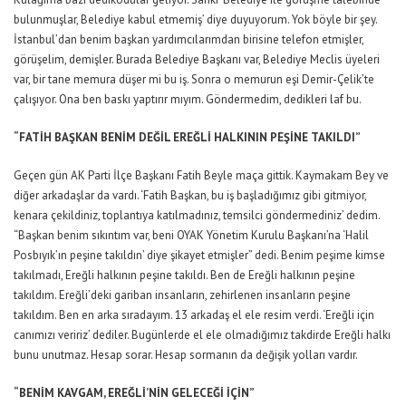
bulunmuşlar, Belediye kabul etmemiş’ diye duyuyorum. Yok böyle bir şey.
İstanbul’dan benim başkan yardımcılarımdan birisine telefon etmişler,
görüşelim, demişler. Burada Belediye Başkanı var, Belediye Meclis üyeleri
var, bir tane memura düşer mi bu iş. Sonra o memurun eşi Demir-Çelik’te
çalışıyor. Ona ben baskı yaptırır mıyım. Göndermedim, dedikleri laf bu.
“FATİH BAŞKAN BENİM DEĞİL EREĞLİ HALKININ PEŞİNE TAKILDI”
Geçen gün AK Parti İlçe Başkanı Fatih Beyle maça gittik. Kaymakam Bey ve
diğer arkadaşlar da vardı. ‘Fatih Başkan, bu iş başladığımız gibi gitmiyor,
kenara çekildiniz, toplantıya katılmadınız, temsilci göndermediniz’ dedim.
“Başkan benim sıkıntım var, beni OYAK Yönetim Kurulu Başkanı’na ‘Halil
Posbıyık’ın peşine takıldın’ diye şikayet etmişler” dedi. Benim peşime kimse
takılmadı, Ereğli halkının peşine takıldı. Ben de Ereğli halkının peşine
takıldım. Ereğli’deki gariban insanların, zehirlenen insanların peşine
takıldım. Ben en arka sıradayım. 13 arkadaş el ele resim verdi. ‘Ereğli için
canımızı veririz’ dediler. Bugünlerde el ele olmadığımız takdirde Ereğli halkı
bunu unutmaz. Hesap sorar. Hesap sormanın da değişik yolları vardır.
“BENİM KAVGAM, EREĞLİ’NİN GELECEĞİ İÇİN”