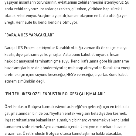
yaşayan insanların torunlarının, evlatlarının zehirlenmesini istemiyoruz. Şu
anda zehirleniyoruz. İnsanlar gezerken, gülerken, yürürken hep sürekli
olarak zehirleniyor. Araştırma yapıldı, kanser olayının en fazla olduğu yer
Ereğli. Her halde bu kendi kendine olmuyor.
“BARAJA HES YAPACAKLAR”
Baraja HES Projesi getiriyorlar. Kuraklık olduğu zaman ilk önce içme suyu
kesilir, diye şartnameye koymuşlar. Asla bunu kabul etmiyoruz. İnsan
hakkıdır, anayasal teminattır içme suyu. Kendi kafalarına göre bir şartname
hazırlamışlar bize de göndermiyorlar, muhatap almıyorlar. Kuraklıkta enerji
üretmek için içme suyunu keseceğiz, HES’e vereceğiz, diyorlar. Bunu kabul
etmemiz mümkün değil.
“
EN TEHLİKESİ ÖZEL ENDÜSTRİ BÖLGESİ ÇALIŞMALARI
“
Özel Endüstri Bölgesi kurmak istiyorlar. Ereğli’nin geleceği için en tehlikeli
çalışmalarından biri de bu. Niyetleri emlak vergisini belediyeden kesmek.
İnşaat ruhsatlarını bakanlıktan almak, hiç bir harç vermemek ve kendilerini
tamamen izole etmek. Aynı zamanda içeride 2 milyon metrekare hazine
arazisi var. Özel Endüstri Bölgesi olursa kamulaştırma hakkı alacaklar,