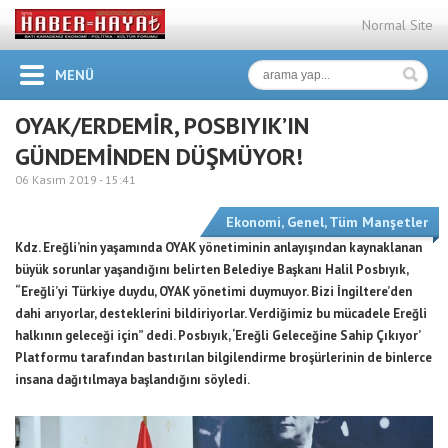
Normal Site
MENÜ
OYAK/ERDEMİR, POSBIYIK’IN
GÜNDEMİNDEN DÜŞMÜYOR!
06 Kasım 2019 -
15:41
Ekonomi
,
Genel
,
Tüm Manşetler
Kdz. Ereğli’nin yaşamında OYAK yönetiminin anlayışından kaynaklanan
büyük sorunlar yaşandığını belirten Belediye Başkanı Halil Posbıyık,
“Ereğli’yi Türkiye duydu, OYAK yönetimi duymuyor. Bizi İngiltere’den
dahi arıyorlar, desteklerini bildiriyorlar. Verdiğimiz bu mücadele Ereğli
halkının geleceği için” dedi. Posbıyık, ‘Ereğli Geleceğine Sahip Çıkıyor’
Platformu tarafından bastırılan bilgilendirme broşürlerinin de binlerce
insana dağıtılmaya başlandığını söyledi.