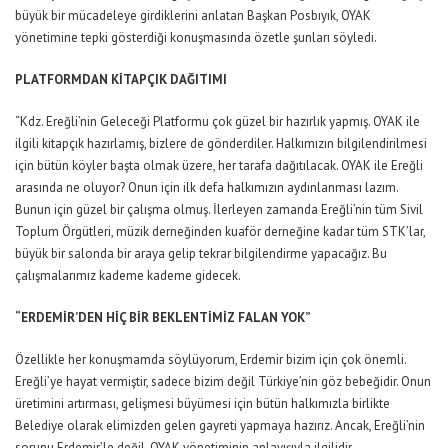
büyük bir mücadeleye girdiklerini anlatan Başkan Posbıyık, OYAK
yönetimine tepki gösterdiği konuşmasında özetle şunları söyledi.
PLATFORMDAN KİTAPÇIK DAĞITIMI
“Kdz. Ereğli’nin Geleceği Platformu çok güzel bir hazırlık yapmış. OYAK ile
ilgili kitapçık hazırlamış, bizlere de gönderdiler. Halkımızın bilgilendirilmesi
için bütün köyler başta olmak üzere, her tarafa dağıtılacak. OYAK ile Ereğli
arasında ne oluyor? Onun için ilk defa halkımızın aydınlanması lazım.
Bunun için güzel bir çalışma olmuş. İlerleyen zamanda Ereğli’nin tüm Sivil
Toplum Örgütleri, müzik derneğinden kuaför derneğine kadar tüm STK’lar,
büyük bir salonda bir araya gelip tekrar bilgilendirme yapacağız. Bu
çalışmalarımız kademe kademe gidecek.
“ERDEMİR’DEN HİÇ BİR BEKLENTİMİZ FALAN YOK”
Özellikle her konuşmamda söylüyorum, Erdemir bizim için çok önemli.
Ereğli’ye hayat vermiştir, sadece bizim değil Türkiye’nin göz bebeğidir. Onun
üretimini artırması, gelişmesi büyümesi için bütün halkımızla birlikte
Belediye olarak elimizden gelen gayreti yapmaya hazırız. Ancak, Ereğli’nin
sorunu Erdemir’le değil, OYAK yönetiminin anlayışıyla ilgilidir.