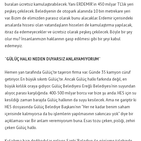
buraları ücretsiz kamulaştırabilecek. Yani ERDEMİR’in 450 milyar TL’lik yeri
peşkeş çekilecek. Belediyenin de otopark alanında 10 bin metrekare yeri
var. Bizim de elimizden parasız olarak bunu alacaklar. Erdemir içerisindeki
arsalarda hissesi olan vatandaşların hisseleri de kamulaştırma yapılacak,
itiraz da edemeyecekler ve ücretsiz olarak peşkeş çekilecek. Böyle bir şey
olur mu? İnsanlarımızın haklarının gasp edilmesi gibi bir şeyi kabul
edemeyiz.
“
GÜLÜÇ HALKI NEDEN DUYARSIZ ANLAYAMIYORUM
“
Hemen yan tarafında Gülüç’te taşeron firma var. Günde 35 kamyon cüruf
getiriyor. En büyük sıkıntı Gülüç’te. Ancak Gülüç halkı farkında değil, en
büyük kirlilik oraya gidiyor. Gülüç Belediyesi Ereğli Belediyesi’nin suyundan
alıyor, parası karşılığında. 400-500 milyar borcu var bize şu anda. HES için su
kesildiği zaman barajda Gülüç halkının da suyu kesilecek. Ama ne gariptir ki
HES dosyasında Gülüç Belediye Başkanı’nın “Her ne kadar benim saham
içerisinde kalmıyorsa da bu işlemlerin yapılmasının sakıncası yok” diye bir
açıklaması var. Bir anlam veremiyorum buna. Esas tozu çeken, pisliği, zehiri
çeken Gülüç halkı.
Kulağıma bazı dedikodular geliyor. Sanki ‘Belediye ile görüşme talebinde