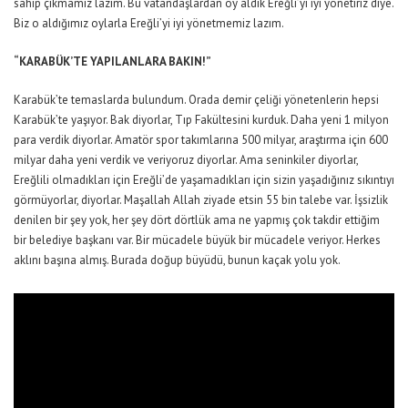
sahip çıkmamız lazım. Bu vatandaşlardan oy aldık Ereğli’yi iyi yönetiriz diye.
Biz o aldığımız oylarla Ereğli’yi iyi yönetmemiz lazım.
“KARABÜK’TE YAPILANLARA BAKIN!”
Karabük’te temaslarda bulundum. Orada demir çeliği yönetenlerin hepsi
Karabük’te yaşıyor. Bak diyorlar, Tıp Fakültesini kurduk. Daha yeni 1 milyon
para verdik diyorlar. Amatör spor takımlarına 500 milyar, araştırma için 600
milyar daha yeni verdik ve veriyoruz diyorlar. Ama seninkiler diyorlar,
Ereğlili olmadıkları için Ereğli’de yaşamadıkları için sizin yaşadığınız sıkıntıyı
görmüyorlar, diyorlar. Maşallah Allah ziyade etsin 55 bin talebe var. İşsizlik
denilen bir şey yok, her şey dört dörtlük ama ne yapmış çok takdir ettiğim
bir belediye başkanı var. Bir mücadele büyük bir mücadele veriyor. Herkes
aklını başına almış. Burada doğup büyüdü, bunun kaçak yolu yok.