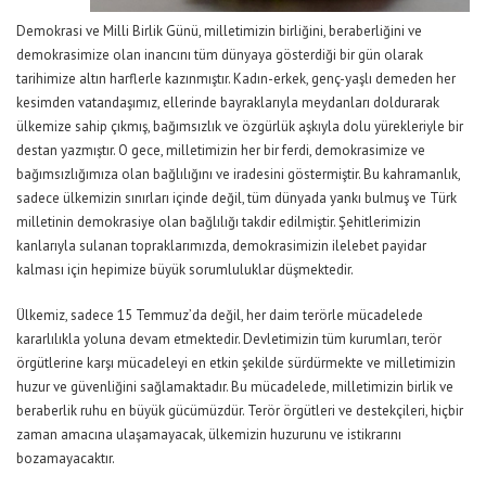
Demokrasi ve Milli Birlik Günü, milletimizin birliğini, beraberliğini ve
demokrasimize olan inancını tüm dünyaya gösterdiği bir gün olarak
tarihimize altın harflerle kazınmıştır. Kadın-erkek, genç-yaşlı demeden her
kesimden vatandaşımız, ellerinde bayraklarıyla meydanları doldurarak
ülkemize sahip çıkmış, bağımsızlık ve özgürlük aşkıyla dolu yürekleriyle bir
destan yazmıştır. O gece, milletimizin her bir ferdi, demokrasimize ve
bağımsızlığımıza olan bağlılığını ve iradesini göstermiştir. Bu kahramanlık,
sadece ülkemizin sınırları içinde değil, tüm dünyada yankı bulmuş ve Türk
milletinin demokrasiye olan bağlılığı takdir edilmiştir. Şehitlerimizin
kanlarıyla sulanan topraklarımızda, demokrasimizin ilelebet payidar
kalması için hepimize büyük sorumluluklar düşmektedir.
Ülkemiz, sadece 15 Temmuz’da değil, her daim terörle mücadelede
kararlılıkla yoluna devam etmektedir. Devletimizin tüm kurumları, terör
örgütlerine karşı mücadeleyi en etkin şekilde sürdürmekte ve milletimizin
huzur ve güvenliğini sağlamaktadır. Bu mücadelede, milletimizin birlik ve
beraberlik ruhu en büyük gücümüzdür. Terör örgütleri ve destekçileri, hiçbir
zaman amacına ulaşamayacak, ülkemizin huzurunu ve istikrarını
bozamayacaktır.