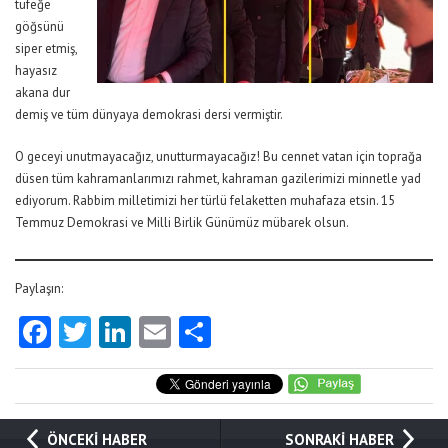
tüfeğe
göğsünü
siper etmiş,
hayasız
akana dur
demiş ve tüm dünyaya demokrasi dersi vermiştir.
O geceyi unutmayacağız, unutturmayacağız! Bu cennet vatan için toprağa
düsen tüm kahramanlarımızı rahmet, kahraman gazilerimizi minnetle yad
ediyorum. Rabbim milletimizi her türlü felaketten muhafaza etsin. 15
Temmuz Demokrasi ve Milli Birlik Günümüz mübarek olsun.
Paylaşın:
Facebook
Twitter
LinkedIn
Email
Share
ÖNCEKİ HABER
SONRAKİ HABER