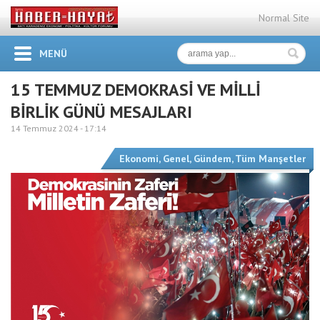
Normal Site
MENÜ
15 TEMMUZ DEMOKRASİ VE MİLLİ
BİRLİK GÜNÜ MESAJLARI
14 Temmuz 2024 -
17:14
Ekonomi
,
Genel
,
Gündem
,
Tüm Manşetler