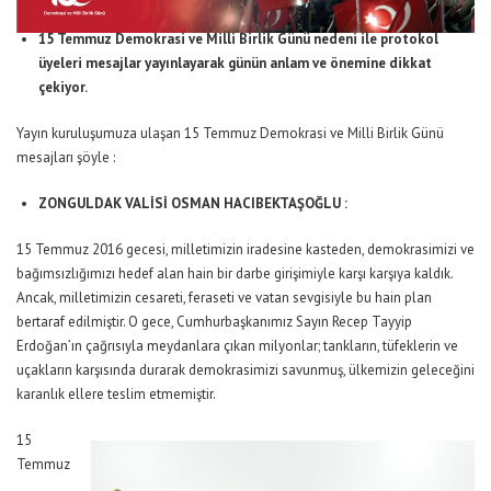
15 Temmuz Demokrasi ve Milli Birlik Günü nedeni ile protokol
üyeleri mesajlar yayınlayarak günün anlam ve önemine dikkat
çekiyor.
Yayın kuruluşumuza ulaşan 15 Temmuz Demokrasi ve Milli Birlik Günü
mesajları şöyle :
ZONGULDAK VALİSİ OSMAN HACIBEKTAŞOĞLU :
15 Temmuz 2016 gecesi, milletimizin iradesine kasteden, demokrasimizi ve
bağımsızlığımızı hedef alan hain bir darbe girişimiyle karşı karşıya kaldık.
Ancak, milletimizin cesareti, feraseti ve vatan sevgisiyle bu hain plan
bertaraf edilmiştir. O gece, Cumhurbaşkanımız Sayın Recep Tayyip
Erdoğan’ın çağrısıyla meydanlara çıkan milyonlar; tankların, tüfeklerin ve
uçakların karşısında durarak demokrasimizi savunmuş, ülkemizin geleceğini
karanlık ellere teslim etmemiştir.
15
Temmuz