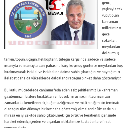
genci,
yaşlısıyla tek
vücut olan
kahraman
milletimiz o
gece
sokakları,
meydanları
doldurmuş
tankın, topun, uçağın, helikopterin, tüfeğin karşısında sadece ve sadece
imanıyla ve inancıyla canı pahasına karşı koymuş, günlerce meydanları boş
bırakmayarak, istiklal ve istikbaline daima sahip çıkacağını ve bayrağımızı
ilelebet daha da yükseklerde dalgalandıracağını bir kez daha göstermiştir.
Bu kutlu mücadelede canlarını feda eden aziz şehitlerimiz ile kahraman
gazilerimizin bizlere bıraktıkları en büyük miras ise, milletimizin zor
zamanlarda kenetlenerek, bağımsızlığımızın ve milli birliğimizin teminatı
olacağını tüm dünyaya bir kez daha göstermiş olmalarıdır. Bizler de bu
mirasa en iyi şekilde sahip çıkabilmek için birlik ve beraberlik içerisinde
hareket ederek, içerden ve dışardan istiklalimize kastedenlere fırsat
vermemeliyiz.