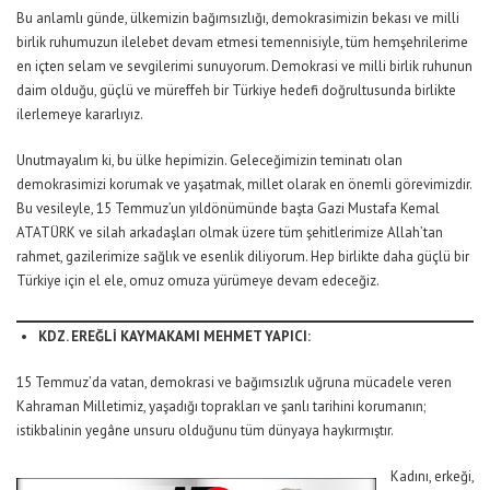
Bu anlamlı günde, ülkemizin bağımsızlığı, demokrasimizin bekası ve milli
birlik ruhumuzun ilelebet devam etmesi temennisiyle, tüm hemşehrilerime
en içten selam ve sevgilerimi sunuyorum. Demokrasi ve milli birlik ruhunun
daim olduğu, güçlü ve müreffeh bir Türkiye hedefi doğrultusunda birlikte
ilerlemeye kararlıyız.
Unutmayalım ki, bu ülke hepimizin. Geleceğimizin teminatı olan
demokrasimizi korumak ve yaşatmak, millet olarak en önemli görevimizdir.
Bu vesileyle, 15 Temmuz’un yıldönümünde başta Gazi Mustafa Kemal
ATATÜRK ve silah arkadaşları olmak üzere tüm şehitlerimize Allah’tan
rahmet, gazilerimize sağlık ve esenlik diliyorum. Hep birlikte daha güçlü bir
Türkiye için el ele, omuz omuza yürümeye devam edeceğiz.
KDZ. EREĞLİ KAYMAKAMI MEHMET YAPICI:
15 Temmuz’da vatan, demokrasi ve bağımsızlık uğruna mücadele veren
Kahraman Milletimiz, yaşadığı toprakları ve şanlı tarihini korumanın;
istikbalinin yegâne unsuru olduğunu tüm dünyaya haykırmıştır.
Kadını, erkeği,