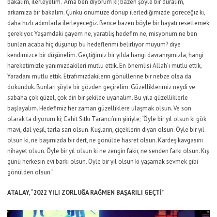
bakalım, ilerleyelim.’ Ama ben diyorum ki; bazen şöyle bir duralım,
arkamıza bir bakalım. Çünkü önümüze dönüp ilerlediğimizde göreceğiz ki,
daha hızlı adımlarla ilerleyeceğiz. Bence bazen böyle bir hayatı resetlemek
gerekiyor. Yaşamdaki gayem ne, yaratılış hedefim ne, misyonum ne ben
bunları acaba hiç düşünüp bu hedeflerimi belirliyor muyum? diye
kendimizce bir düşünelim. Geçtiğimiz bir yılda hangi davranışımızla, hangi
hareketimizle yanımızdakileri mutlu ettik. En önemlisi Allah’ı mutlu ettik,
Yaradanı mutlu ettik. Etrafımızdakilerin gönüllerine bir nebze olsa da
dokunduk. Bunları şöyle bir gözden geçirelim. Güzelliklerimiz neydi ve
sabaha çok güzel, çok diri bir şekilde uyanalım. Bu yıla güzelliklerle
başlayalım. Hedefimiz her zaman güzelliklere ulaşmak olsun. Ve son
olarak ta diyorum ki; Cahit Sıtkı Tarancı’nın şiiriyle; “Öyle bir yıl olsun ki gök
mavi, dal yeşil, tarla sarı olsun. Kuşların, çiçeklerin diyarı olsun. Öyle bir yıl
olsun ki, ne başımızda bir dert, ne gönülde hasret olsun. Kardeş kavgasını
nihayet olsun. Öyle bir yıl olsun ki ne zengin fakir, ne senden farkı olsun. Kış
günü herkesin evi barkı olsun. Öyle bir yıl olsun ki yaşamak sevmek gibi
gönülden olsun.”
ATALAY, “2022 YILI ZORLUĞA RAĞMEN BAŞARILI GEÇTİ”