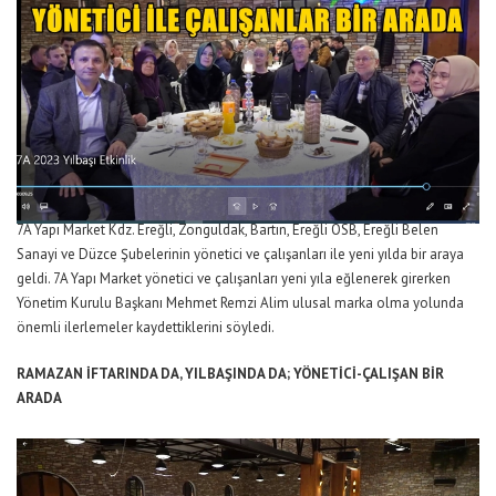
7A Yapı Market Kdz. Ereğli, Zonguldak, Bartın, Ereğli OSB, Ereğli Belen
Sanayi ve Düzce Şubelerinin yönetici ve çalışanları ile yeni yılda bir araya
geldi. 7A Yapı Market yönetici ve çalışanları yeni yıla eğlenerek girerken
Yönetim Kurulu Başkanı Mehmet Remzi Alim ulusal marka olma yolunda
önemli ilerlemeler kaydettiklerini söyledi.
RAMAZAN İFTARINDA DA, YILBAŞINDA DA; YÖNETİCİ-ÇALIŞAN BİR
ARADA