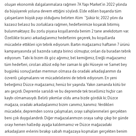
oluşan ekonomik dalgalanmalara rağmen 7A Yapı Market’in 2022 yılında
da büyüyerek yoluna devem ettiğini söyledi. Elde edilen başarıda tüm
çalışanların büyük payı olduğunu belirten Alim “Şükür ki; 2022 yılını da
kazasız belasız bu zorluklara rağmen, hedeflerimize koşarak bitirmiş
bulunmaktayız. Bu zorlu piyasa koşullarında benim 2 tane anekdotum var.
Özellikle ticarici arkadaşlarımız hedeflerini geçerek, bu koşullarda
mücadele ettikleri için tebrik ediyorum. Bartın mağazamız haftanın 7 ürünü
kampanyasında yıl bazında satışta birinci olmuştur, onları da buradan tebrik
ediyorum. Tabi ki bizim ilk göz ağrımız, bel kemiğimiz, Ereğli mağazamız
tüm hedefleri, ciroları altüst edip her zaman ki gibi Hüseyin ve Samet bey
bugünkü sonuçlardan memnun olmasa da oradaki arkadaşlarımın da
özverili çalışmalarını ve mücadelelerini de tebrik ediyorum. En yeni
bebeğimiz Düzce mağazamız, henüz bir yaşında. Yakın zamanda kötü bir
anı geçirdi. Depremle sarsıldı ve bu depremde tek tesellimiz hiçbir can
kaybı olmamasıydı. Belirli yıkımlar oldu ama bizde gördük ki; Düzce
mağaza, oradaki arkadaşlarımız bizim canımız, kanımız. Verdikleri
mücadele, depremden sonra çalışmaları, orayı sahiplenmeleri gerçekten
beni çok duygulandırdı. Diğer mağazalarımızın oraya sahip çıkıp bir günde
orayı hemen halledip ayağa kaldırmamız ve Düzce mağazadaki
arkadaşların evlerini bırakıp sabah mağazaya koşmaları gerçekten benim