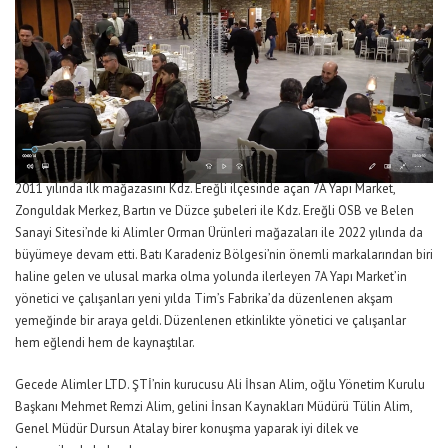
2011 yılında ilk mağazasını Kdz. Ereğli ilçesinde açan 7A Yapı Market,
Zonguldak Merkez, Bartın ve Düzce şubeleri ile Kdz. Ereğli OSB ve Belen
Sanayi Sitesi’nde ki Alimler Orman Ürünleri mağazaları ile 2022 yılında da
büyümeye devam etti. Batı Karadeniz Bölgesi’nin önemli markalarından biri
haline gelen ve ulusal marka olma yolunda ilerleyen 7A Yapı Market’in
yönetici ve çalışanları yeni yılda Tim’s Fabrika’da düzenlenen akşam
yemeğinde bir araya geldi. Düzenlenen etkinlikte yönetici ve çalışanlar
hem eğlendi hem de kaynaştılar.
Gecede Alimler LTD. ŞTİ’nin kurucusu Ali İhsan Alim, oğlu Yönetim Kurulu
Başkanı Mehmet Remzi Alim, gelini İnsan Kaynakları Müdürü Tülin Alim,
Genel Müdür Dursun Atalay birer konuşma yaparak iyi dilek ve