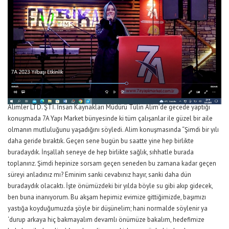
Alimler LTD. ŞTİ. İnsan Kaynakları Müdürü Tülin Alim’de gecede yaptığı
konuşmada 7A Yapı Market bünyesinde ki tüm çalışanlar ile güzel bir aile
olmanın mutluluğunu yaşadığını söyledi. Alim konuşmasında “Şimdi bir yılı
daha geride bıraktık. Geçen sene bugün bu saatte yine hep birlikte
buradaydık. İnşallah seneye de hep birlikte sağlık, sıhhatle burada
toplanırız. Şimdi hepinize sorsam geçen seneden bu zamana kadar geçen
süreyi anladınız mı? Eminim sanki cevabınız hayır, sanki daha dün
buradaydık olacaktı. İşte önümüzdeki bir yılda böyle su gibi akıp gidecek,
ben buna inanıyorum. Bu akşam hepimiz evimize gittiğimizde, başımızı
yastığa koyduğumuzda şöyle bir düşünelim; hani normalde söylenir ya
‘durup arkaya hiç bakmayalım devamlı önümüze bakalım, hedefimize