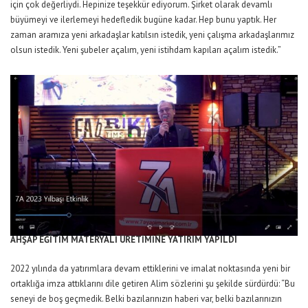
için çok değerliydi. Hepinize teşekkür ediyorum. Şirket olarak devamlı
büyümeyi ve ilerlemeyi hedefledik bugüne kadar. Hep bunu yaptık. Her
zaman aramıza yeni arkadaşlar katılsın istedik, yeni çalışma arkadaşlarımız
olsun istedik. Yeni şubeler açalım, yeni istihdam kapıları açalım istedik.”
AHŞAP EĞİTİM MATERYALİ ÜRETİMİNE YATIRIM YAPILDI
2022 yılında da yatırımlara devam ettiklerini ve imalat noktasında yeni bir
ortaklığa imza attıklarını dile getiren Alim sözlerini şu şekilde sürdürdü: “Bu
seneyi de boş geçmedik. Belki bazılarınızın haberi var, belki bazılarınızın