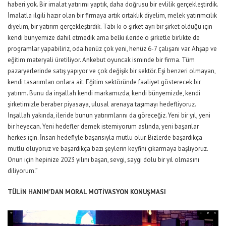
haberi yok. Bir imalat yatırımı yaptık, daha doğrusu bir evlilik gerçekleştirdik.
İmalatla ilgili hazır olan bir firmaya artık ortaklık diyelim, melek yatırımcılık
diyelim, bir yatırım gerçekleştirdik. Tabi ki o şirket ayrı bir şirket olduğu için
kendi bünyemize dahil etmedik ama belki ileride o şirketle birlikte de
programlar yapabiliriz, oda henüz çok yeni, henüz 6-7 çalışanı var. Ahşap ve
eğitim materyali üretiliyor. Ankebut oyuncak isminde bir firma. Tüm
pazaryerlerinde satış yapıyor ve çok değişik bir sektör. Eşi benzeri olmayan,
kendi tasarımları onlara ait. Eğitim sektöründe faaliyet gösterecek bir
yatırım. Bunu da inşallah kendi markamızda, kendi bünyemizde, kendi
şirketimizle beraber piyasaya, ulusal arenaya taşımayı hedefliyoruz.
İnşallah yakında, ileride bunun yatırımlarını da göreceğiz. Yeni bir yıl, yeni
bir heyecan. Yeni hedefler demek istemiyorum aslında, yeni başarılar
herkes için. İnsan hedefiyle başarısıyla mutlu olur. Bizlerde başardıkça
mutlu oluyoruz ve başardıkça bazı şeylerin keyfini çıkarmaya başlıyoruz.
Onun için hepinize 2023 yılını başarı, sevgi, saygı dolu bir yıl olmasını
diliyorum.”
TÜLİN HANIM’DAN MORAL MOTİVASYON KONUŞMASI