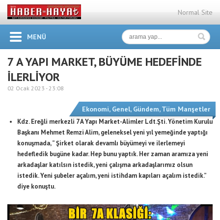
Normal Site
MENÜ
7 A YAPI MARKET, BÜYÜME HEDEFİNDE
İLERLİYOR
02 Ocak 2023 -
23:08
Ekonomi
,
Genel
,
Gündem
,
Tüm Manşetler
Kdz. Ereğli merkezli 7 A Yapı Market-Alimler Ldt.Şti. Yönetim Kurulu
Başkanı Mehmet Remzi Alim, geleneksel yeni yıl yemeğinde yaptığı
konuşmada, ” Şirket olarak devamlı büyümeyi ve ilerlemeyi
hedefledik bugüne kadar. Hep bunu yaptık. Her zaman aramıza yeni
arkadaşlar katılsın istedik, yeni çalışma arkadaşlarımız olsun
istedik. Yeni şubeler açalım, yeni istihdam kapıları açalım istedik.”
diye konuştu.