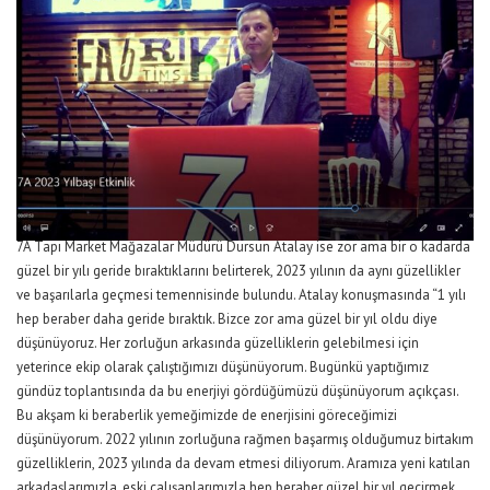
7A Tapı Market Mağazalar Müdürü Dursun Atalay ise zor ama bir o kadarda
güzel bir yılı geride bıraktıklarını belirterek, 2023 yılının da aynı güzellikler
ve başarılarla geçmesi temennisinde bulundu. Atalay konuşmasında “1 yılı
hep beraber daha geride bıraktık. Bizce zor ama güzel bir yıl oldu diye
düşünüyoruz. Her zorluğun arkasında güzelliklerin gelebilmesi için
yeterince ekip olarak çalıştığımızı düşünüyorum. Bugünkü yaptığımız
gündüz toplantısında da bu enerjiyi gördüğümüzü düşünüyorum açıkçası.
Bu akşam ki beraberlik yemeğimizde de enerjisini göreceğimizi
düşünüyorum. 2022 yılının zorluğuna rağmen başarmış olduğumuz birtakım
güzelliklerin, 2023 yılında da devam etmesi diliyorum. Aramıza yeni katılan
arkadaşlarımızla, eski çalışanlarımızla hep beraber güzel bir yıl geçirmek