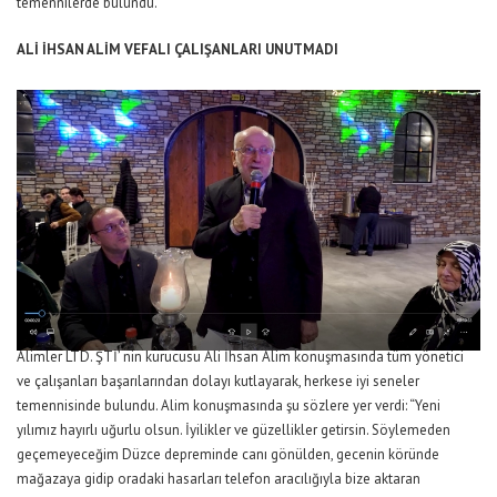
temennilerde bulundu.
ALİ İHSAN ALİM VEFALI ÇALIŞANLARI UNUTMADI
Alimler LTD. ŞTİ’ nin kurucusu Ali İhsan Alim konuşmasında tüm yönetici
ve çalışanları başarılarından dolayı kutlayarak, herkese iyi seneler
temennisinde bulundu. Alim konuşmasında şu sözlere yer verdi: “Yeni
yılımız hayırlı uğurlu olsun. İyilikler ve güzellikler getirsin. Söylemeden
geçemeyeceğim Düzce depreminde canı gönülden, gecenin köründe
mağazaya gidip oradaki hasarları telefon aracılığıyla bize aktaran