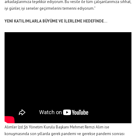
arkadaşlarımıza teşekkür ediyorum. Bu vesile ile tüm çalışanlarımıza sıhhat,
iyi günler, iyi seneler geçirmelerini temenni ediyorum.”
YENİ KATILIMLARLA
BÜYÜME VE İLERLEME HEDEFİNDE…
Alimler Ltd.Şti Yönetim Kurulu Başkanı Mehmet Remzi Alim ise
konuşmasında son yıllarda gerek pandemi ve gerekse pandemi sonrası