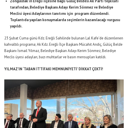
Zonguldak’ın Ereğli ilçesine bağlı Gülüç Beldesi Ak Parti teşkilatı
tarafından, Belediye Başkanı Adayı Kerim Sönmez ve Belediye
Meclisi üyesi Adaylarının tanıtımı için program düzenlendi.
Toplantıda yapılan konuşmalarda seçimlerin kazanılacağı vurgusu
yapıldı.
23 Şubat Cuma günü Kdz. Ereğli Sahilinde bulunan Lal Kafe’de düzenlenen
kahvaltılı programa; Ak Kdz. Ereğli İlçe Başkanı Mücahit Andiç, Gülüç Belde
Başkanı İsmail Yılmaz, Belediye Başkan Adayı Kerim Sönmez, Belediye
Meclis üyesi adayları, bazı muhtarlar ve basın mensupları katıldı.
YILMAZ’IN ‘TABAN İTTİFAKI MEMNUNİYETİ’ DİKKAT ÇEKTİ!