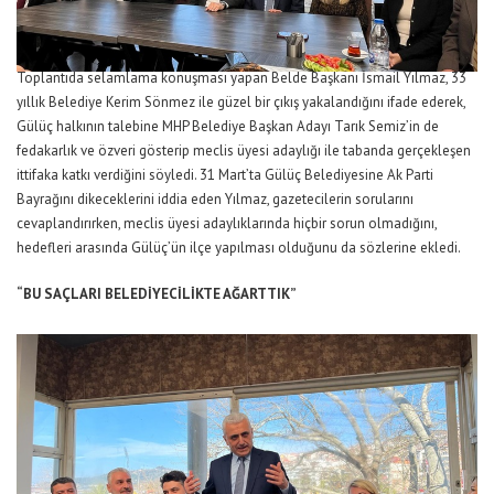
Toplantıda selamlama konuşması yapan Belde Başkanı İsmail Yılmaz, 33
yıllık Belediye Kerim Sönmez ile güzel bir çıkış yakalandığını ifade ederek,
Gülüç halkının talebine MHP Belediye Başkan Adayı Tarık Semiz’in de
fedakarlık ve özveri gösterip meclis üyesi adaylığı ile tabanda gerçekleşen
ittifaka katkı verdiğini söyledi. 31 Mart’ta Gülüç Belediyesine Ak Parti
Bayrağını dikeceklerini iddia eden Yılmaz, gazetecilerin sorularını
cevaplandırırken, meclis üyesi adaylıklarında hiçbir sorun olmadığını,
hedefleri arasında Gülüç’ün ilçe yapılması olduğunu da sözlerine ekledi.
“BU SAÇLARI BELEDİYECİLİKTE AĞARTTIK”