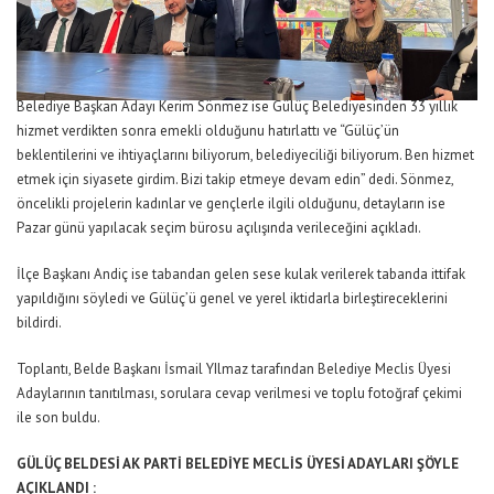
Belediye Başkan Adayı Kerim Sönmez ise Gülüç Belediyesinden 33 yıllık
hizmet verdikten sonra emekli olduğunu hatırlattı ve “Gülüç’ün
beklentilerini ve ihtiyaçlarını biliyorum, belediyeciliği biliyorum. Ben hizmet
etmek için siyasete girdim. Bizi takip etmeye devam edin” dedi. Sönmez,
öncelikli projelerin kadınlar ve gençlerle ilgili olduğunu, detayların ise
Pazar günü yapılacak seçim bürosu açılışında verileceğini açıkladı.
İlçe Başkanı Andiç ise tabandan gelen sese kulak verilerek tabanda ittifak
yapıldığını söyledi ve Gülüç’ü genel ve yerel iktidarla birleştireceklerini
bildirdi.
Toplantı, Belde Başkanı İsmail YIlmaz tarafından Belediye Meclis Üyesi
Adaylarının tanıtılması, sorulara cevap verilmesi ve toplu fotoğraf çekimi
ile son buldu.
GÜLÜÇ BELDESİ AK PARTİ BELEDİYE MECLİS ÜYESİ ADAYLARI ŞÖYLE
AÇIKLANDI :