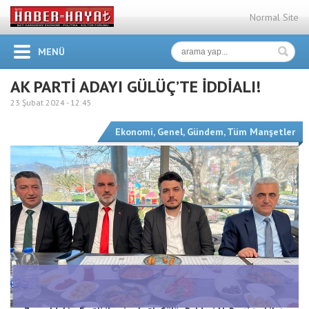
Normal Site
MENÜ
AK PARTİ ADAYI GÜLÜÇ’TE İDDİALI!
23 Şubat 2024 -
12:45
Ekonomi
,
Genel
,
Gündem
,
Tüm Manşetler