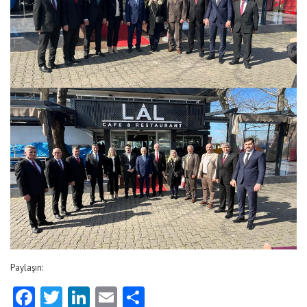
Paylaşın:
Facebook
Twitter
LinkedIn
Email
Share