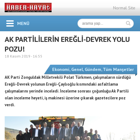
Normal Site
MENÜ
AK PARTİLİLERİN EREĞLİ-DEVREK YOLU
POZU!
18 Kasım 2019 -
16:55
Ekonomi
,
Genel
,
Gündem
,
Tüm Manşetler
AK Parti Zonguldak Milletvekili Polat Türkmen, çalışmaların sürdüğü
Ereğli-Devrek yolunun Ereğli-Çaylıoğlu kısmındaki asfaltlama
çalışmalarını yerinde inceledi. İnceleme sonrası çoğunluğu Ak Partili
olan inceleme heyeti, iş makinesi üzerine çıkarak gazetecilere poz
verdi.