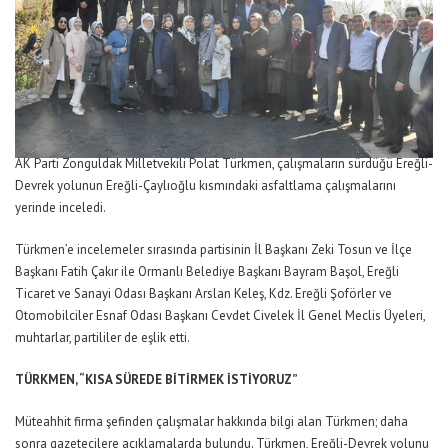
AK Parti Zonguldak Milletvekili Polat Türkmen, çalışmaların sürdüğü Ereğli-
Devrek yolunun Ereğli-Çaylıoğlu kısmındaki asfaltlama çalışmalarını
yerinde inceledi.
Türkmen’e incelemeler sırasında partisinin İl Başkanı Zeki Tosun ve İlçe
Başkanı Fatih Çakır ile Ormanlı Belediye Başkanı Bayram Başol, Ereğli
Ticaret ve Sanayi Odası Başkanı Arslan Keleş, Kdz. Ereğli Şoförler ve
Otomobilciler Esnaf Odası Başkanı Cevdet Civelek İl Genel Meclis Üyeleri,
muhtarlar, partililer de eşlik etti.
TÜRKMEN, “KISA SÜREDE BİTİRMEK İSTİYORUZ”
Müteahhit firma şefinden çalışmalar hakkında bilgi alan Türkmen; daha
sonra gazetecilere açıklamalarda bulundu. Türkmen, Ereğli-Devrek yolunu