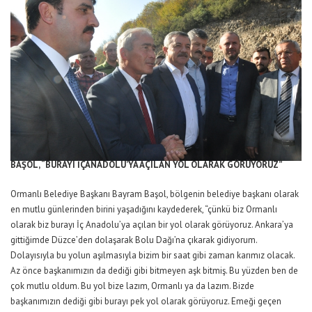
BAŞOL, “BURAYI İÇANADOLU’YA AÇILAN YOL OLARAK GÖRÜYORUZ”
Ormanlı Belediye Başkanı Bayram Başol, bölgenin belediye başkanı olarak
en mutlu günlerinden birini yaşadığını kaydederek, “çünkü biz Ormanlı
olarak biz burayı İç Anadolu’ya açılan bir yol olarak görüyoruz. Ankara’ya
gittiğimde Düzce’den dolaşarak Bolu Dağı’na çıkarak gidiyorum.
Dolayısıyla bu yolun aşılmasıyla bizim bir saat gibi zaman karımız olacak.
Az önce başkanımızın da dediği gibi bitmeyen aşk bitmiş. Bu yüzden ben de
çok mutlu oldum. Bu yol bize lazım, Ormanlı ya da lazım. Bizde
başkanımızın dediği gibi burayı pek yol olarak görüyoruz. Emeği geçen