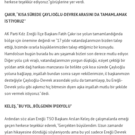
herkese teşekkür ediyoruz.”görüşlerine yer verdi.
ÇAKIR, “KISA SÜREDE ÇAYLIOĞLU-DEVREK ARASINI DA TAMAMLAMAK
İSTİYORUZ”
AK Parti Kdz .Ereğli İlçe Başkanı Fatih Çakır ise yolun tamamlandığında
bölge için önemine değindi ve “17 yıldır vatandaşlarımızın bizden talep
ettiği, bizimde ısrarla büyüklerimizden talep ettiğimiz bir konuydu.
Hamdolsun bugün burada bu anı yaşamak bizleri son derece mutlu ediyor.
Diğer yolu çok virajlı, vatandaşlarımızın yorgun düştüğü, eziyet çektiği bir
yoldan artık dağ harikası manzarası ile birlikte çok kısa sürede Çaylıoğlu
yoluna bağlayıp, inşallah bundan sonra sayın vekillerimizin, il başkanımızın
desteğiyle Çaylıoğlu-Devrek arasındaki yolu da tamamlayıp, bu Ereğli-
Devrek yolu gibi aşkımız hiç bitmesin diyen aşka inşallah mutlu bir şekilde
son vermek istiyoruz.”dedi.
KELEŞ, “BU YOL, BÖLGENİN İPEKYOLU”
Ardından söz alan Ereğli TSO Başkanı Arslan Keleş de çalışmalarda emeği
geçen herkese teşekkür ederek, “Gerçekten büyülendim. Uzun zamandır
yılan hikayesine döndüğü söyleniyordu ama bu yol sadece Ereğli Devrek