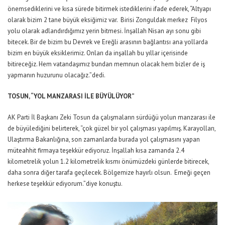
önemsediklerini ve kısa sürede bitirmek istediklerini ifade ederek, “Altyapı
olarak bizim 2 tane büyük eksiğimiz var. Birisi Zonguldak merkez Filyos
yolu olarak adlandırdığımız yerin bitmesi. İnşallah Nisan ayı sonu gibi
bitecek. Bir de bizim bu Devrek ve Ereğli arasının bağlantısı ana yollarda
bizim en büyük eksiklerimiz. Onları da inşallah bu yıllar içerisinde
bitireceğiz. Hem vatandaşımız bundan memnun olacak hem bizler de iş
yapmanın huzurunu olacağız.”dedi.
TOSUN, “YOL MANZARASI İLE BÜYÜLÜYOR”
AK Parti İl Başkanı Zeki Tosun da çalışmaların sürdüğü yolun manzarası ile
de büyülediğini belirterek, “çok güzel bir yol çalışması yapılmış. Karayolları,
Ulaştırma Bakanlığına, son zamanlarda burada yol çalışmasını yapan
müteahhit firmaya teşekkür ediyoruz. İnşallah kısa zamanda 2.4
kilometrelik yolun 1.2 kilometrelik kısmı önümüzdeki günlerde bitirecek,
daha sonra diğer tarafa geçilecek. Bölgemize hayırlı olsun. Emeği geçen
herkese teşekkür ediyorum.”diye konuştu.