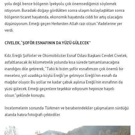
yolu değil bence bölgenin İpekyolu çok önemsediğimizi söylemek
istiyorum. Buradaki doğayı gördükten sonra ulaşım kolaylaştıktan sonra
bölgenin ticaret hayatında, ekonomik hayatında ciddi bir artış olacağını
düşünüyorum. Emeği geçen Herkesten Allah razı olsun.”ifadelerine yer
verdi.
CİVELEK, “ŞOFÖR ESNAFININ DA YÜZÜ GÜLECEK”
Kdz. Ereğli Şoförler ve Otomobilciler Esnaf Odası Başkanı Cevdet Civelek,
asfaltlanacak iki kilometrelik yolunda kısa sürede tamamlanacağına
inandığını dile getirerek, “Tabii ki bizim şoför esnafımızın çok önemli bir
meselesi, yol uzadıkça köylü Ereğli’ye gelmiyor. Ereğli’nin esnafı da
mağdur oluyor. Bu yollar ne kadar çabuk aşılırsa Ereğli’nin esnafının da
yüzü gülecek. Emeği geçenlere teşekkür ediyorum hepinize hayırlı
olsun.”şeklinde konuştu.
İncelemelerin sonunda Türkmen ve beraberindekiler çalışmaların sürdüğü
alanda hatıra fotoğrafı çektirdiler.