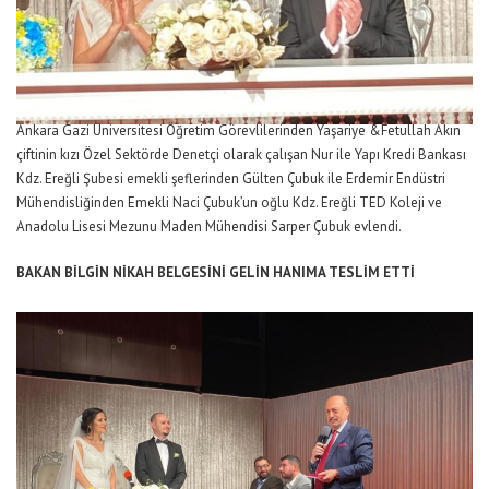
Ankara Gazi Üniversitesi Öğretim Görevlilerinden Yaşariye &Fetullah Akın
çiftinin kızı Özel Sektörde Denetçi olarak çalışan Nur ile Yapı Kredi Bankası
Kdz. Ereğli Şubesi emekli şeflerinden Gülten Çubuk ile Erdemir Endüstri
Mühendisliğinden Emekli Naci Çubuk’un oğlu Kdz. Ereğli TED Koleji ve
Anadolu Lisesi Mezunu Maden Mühendisi Sarper Çubuk evlendi.
BAKAN BİLGİN NİKAH BELGESİNİ GELİN HANIMA TESLİM ETTİ