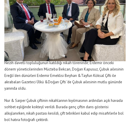
Nezih davetli topluluğunun katıldığı nikah töreninde; Erdemir önceki
dönem yöneticilerinden Mücteba Bekcan, Doğan Kapusuz, Çubuk ailesinin
Ereğli’den dünürleri Erdemir Emeklisi Beyhan &Tayfun Köksal Çifti ile
akrabaları Gazeteci Ülkü &Doğan Çifti ‘de Çubuk ailesinin mutlu gününde
yanında oldu.
Nur & Sarper Çubuk çiftinin nikahlarının kıyılmasının ardından açık havada
sohbet eşliğinde kokteyl verildi. Burada genç çiftin dans gösterisi
alkışlanırken, nikah pastası kesildi, çift tebrikleri kabul edip misafirlerle bol
bol hatıra fotoğrafı çektirdi.