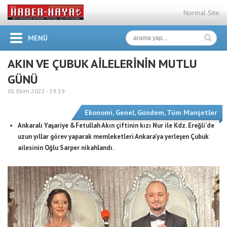
Normal Site
MENÜ
AKIN VE ÇUBUK AİLELERİNİN MUTLU
GÜNÜ
01 Ekim 2022 -
19:19
Ekonomi
,
Genel
,
Gündem
,
Tüm Manşetler
Ankaralı Yaşariye &Fetullah Akın çiftinin kızı Nur ile Kdz. Ereğli’de
uzun yıllar görev yaparak memleketleri Ankara’ya yerleşen Çubuk
ailesinin Oğlu Sarper nikahlandı.