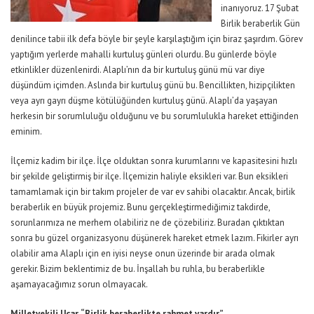
inanıyoruz. 17 Şubat
Birlik beraberlik Gün
denilince tabii ilk defa böyle bir şeyle karşılaştığım için biraz şaşırdım. Görev
yaptığım yerlerde mahalli kurtuluş günleri olurdu. Bu günlerde böyle
etkinlikler düzenlenirdi. Alaplı’nın da bir kurtuluş günü mü var diye
düşündüm içimden. Aslında bir kurtuluş günü bu. Bencillikten, hizipçilikten
veya ayrı gayrı düşme kötülüğünden kurtuluş günü. Alaplı’da yaşayan
herkesin bir sorumluluğu olduğunu ve bu sorumlulukla hareket ettiğinden
eminim.
İlçemiz kadim bir ilçe. İlçe olduktan sonra kurumlarını ve kapasitesini hızlı
bir şekilde geliştirmiş bir ilçe. İlçemizin haliyle eksikleri var. Bun eksikleri
tamamlamak için bir takım projeler de var ev sahibi olacaktır. Ancak, birlik
beraberlik en büyük projemiz. Bunu gerçekleştirmediğimiz takdirde,
sorunlarımıza ne merhem olabiliriz ne de çözebiliriz. Buradan çıktıktan
sonra bu güzel organizasyonu düşünerek hareket etmek lazım. Fikirler ayrı
olabilir ama Alaplı için en iyisi neyse onun üzerinde bir arada olmak
gerekir. Bizim beklentimiz de bu. İnşallah bu ruhla, bu beraberlikle
aşamayacağımız sorun olmayacak.
Milletvekili Uçar, “Birlik beraberlikte rahmet vardır”