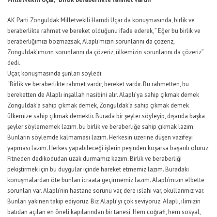
AK Parti Zonguldak Milletvekili Hamdi Uçar da konuşmasında, birlik ve
beraberlikte rahmet ve bereket olduğunu ifade ederek, ” Eğer bu birlik ve
beraberliğimizi bozmazsak, Alaplı’mızın sorunlarını da çözeriz,
Zonguldak’ımızın sorunlarını da çözeriz, ülkemizin sorunlarını da çözeriz”
dedi.
Uçar, konuşmasında şunları söyledi:
“Birlik ve beraberlikte rahmet vardır, bereket vardır. Bu rahmetten, bu
bereketten de Alaplı inşallah nasibini alır. Alaplı’ya sahip çıkmak demek
Zonguldak’a sahip çıkmak demek, Zonguldak’a sahip çıkmak demek
ülkemize sahip çıkmak demektir. Burada bir şeyler söyleyip, dışarıda başka
şeyler söylememek lazım. bu birlik ve beraberliğe sahip çıkmak lazım.
Bunların söylemde kalmaması lazım. Herkesin üzerine düşen vazifeyi
yapması lazım. Herkes yapabileceği işlerin peşinden koşarsa başarılı oluruz.
Fitneden dedikodudan uzak durmamız kazım. Birlik ve beraberliği
pekiştirmek için bu duygular içinde hareket etmemiz lazım. Buradaki
konuşmalardan öte bunları icraata geçirmemiz lazım. Alaplı’mızın elbette
sorunları var. Alaplı’nın hastane sorunu var, dere ıslahı var, okullarımız var.
Bunları yakınen takip ediyoruz. Biz Alaplı’yı çok seviyoruz. Alaplı, ilimizin
batıdan açılan en öneli kapılarından bir tanesi. Hem coğrafi, hem sosyal,