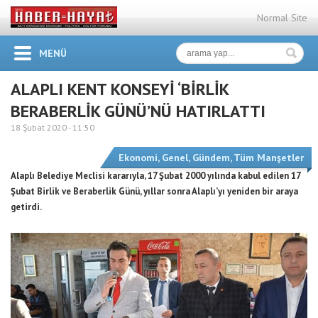
Normal Site
MENÜ
ALAPLI KENT KONSEYİ ‘BİRLİK
BERABERLİK GÜNÜ’NÜ HATIRLATTI
18 Şubat 2020 -
11:50
Ekonomi
,
Genel
,
Gündem
,
Tüm Manşetler
Alaplı Belediye Meclisi kararıyla, 17 Şubat 2000 yılında kabul edilen 17
Şubat Birlik ve Beraberlik Günü, yıllar sonra Alaplı’yı yeniden bir araya
getirdi.