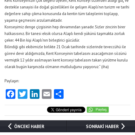
Kent Konseyimizin çok değerli üyeleri, Kent Konseyi sizlerden aldığı güç ve
destekle sanayisi ile doğal güzellikleri ile gelişen Alaplı’nın turizm ve tarihi
değerlere sahip çıkma konusunda da kentin tüm taleplerini toplayıp,
yaşama geçmesini arzulamaktadır.
Konseyimiz denge çizgisinin hep devamından yanadır. Sizler zincirin birer
halkasısınız. Bir tanesi eksik olursa Alaplı kendi yükünü taşımakta zorluk
çeker. 44 Bin kişi Alaplı’nın birleştirici gücüdür.
Bilindiği gibi ekibimizle birlikte 21 Ocak tarihinde sizlerinde teveccühü ile
görevi devir aldığımızda, Kent Konseyinin tabelasını asacağımızın sözünü
vermiştik 12 yıldır asılmayan kent konseyi tabelasını takan yürütme kurulu
olarak bugün karşınızda olmanın mutluluğunu yaşıyoruz.” (iha)
Paylaşın:
Facebook
Twitter
LinkedIn
Email
Share
ÖNCEKİ HABER
SONRAKİ HABER