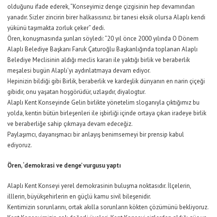
olduğunu ifade ederek, “Konseyimiz denge çizgisinin hep devamından
yanadır. Sizler zincirin birer halkasısınız. bir tanesi eksik olursa Alaplı kendi
yükünü taşımakta zorluk çeker” dedi.
Ören, konuşmasında şunları söyledi: “20 yıl önce 2000 yılında O Dönem
Alaplı Belediye Başkanı Faruk Çaturoğlu Başkanlığında toplanan Alaplı
Belediye Meclisinin aldığı meclis kararı ile yaktığı birlik ve beraberlik
meşalesi bugün Alaplı’yı aydınlatmaya devam ediyor.
Hepinizin bildiği gibi Birlik, beraberlik ve kardeşlik dünyanın en narin çiçeği
gibidir, onu yaşatan hoşgörüdür, uzlaşıdır, diyalogtur.
Alaplı Kent Konseyinde Gelin birlikte yönetelim sloganıyla çıktığımız bu
yolda, kentin bütün birleşenleri ile işbirliği içinde ortaya çıkan iradeye birlik
ve beraberliğe sahip çıkmaya devam edeceğiz.
Paylaşımcı, dayanışmacı bir anlayış benimsemeyi bir prensip kabul
ediyoruz.
Ören, ‘demokrasi ve denge’ vurgusu yaptı
Alaplı Kent Konseyi yerel demokrasinin buluşma noktasıdır. İlçelerin,
illlerin, büyükşehirlerin en güçlü kamu sivil bileşenidir.
Kentimizin sorunlarını, ortak akılla sorunların kökten çözümünü bekliyoruz.