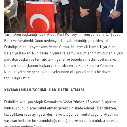
Yasin Ören başkanlığındaki Alaplı Kent Konseyinin yeni yönetimi, 17 Şubat
Birlik ve Beraberlik Günü nedeniyle, kahvaltı etkinliği gerçekleştirdi.
Etkinliğe, Alaplı Kaymakamı Vedat Yılmaz, Milletvekili Hamdi Uçar, Alaplı
Belediye Başkanı Nuri Tekin’in yanı sıra, kamu kurumlarının müdürleri, siyasi
parti ilçe başkan ve temsilcileri,il genel ve belediye meclisi üyeleri, sivil
toplum kuruluşlarının başkan ve temsilcileri ile Kent Konseyi Yönetim
Kurulu üyeleri ve genel kurul üyelerinden oluşan kalabalık bir davetli
topluluğu katıldı.
KAYMAKAMDAN ‘SORUMLULUK’ HATIRLATMASI
Etkinlikte konuşan Alaplı Kaymakamı Vedat Yılmaz, 17 Şubat’ı Alaplı’nın
kurtuluş günü olarak kabul etmek gerektiğini ifade ederek, “Bencillikten,
hizipçilikten veya ayrı gayrı düşme kötülüğünden kurtuluş günü. Alaplı’da
yaşayan herkesin bir sorumluluğu olduğunu ve bu sorumlulukla hareket
ettiğinden eminim.” dedi.