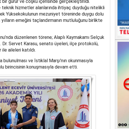
ir gurur ve coşku içerisinde gerçekleştirildi.
e teknik hizmetler alanlarında ihtiyaç duyduğu nitelikli
eslek Yüksekokulunun mezuniyet töreninde duygu dolu
i yılların emeğini taçlandırmanın mutluluğunu birlikte
onu’nda düzenlenen törene; Alaplı Kaymakamı Selçuk
Dr. Servet Karasu, senato üyeleri, ilçe protokolü,
le aileleri katıldı.
da bulunulması ve İstiklal Marşı’nın okunmasıyla
 birincisinin konuşmasıyla devam etti.