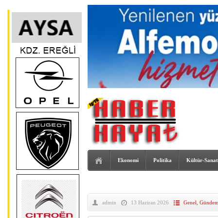
Ekonomi
Politika
Kültür-Sanat
admin
13 Haziran 2026
Genel
,
Günde