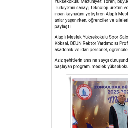
Yüksekokulu Mezuniyet Töreni, büyük b
Türkiye’nin sanayi, teknoloji, üretim v
insan kaynağını yetiştiren Alaplı M
anlar yaşanırken, öğrenciler ve aileler
paylaştı.
Alaplı Meslek Yüksekokulu Spor Sal
Köksal, BEUN Rektör Yardımcısı Prof. 
akademik ve idari personel, öğrenciler i
Aziz şehitlerin anısına saygı duruşun
başlayan program, meslek yüksekokulu