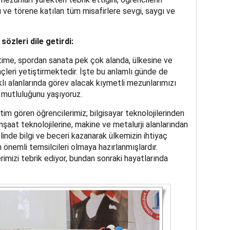
ve törene katılan tüm misafirlere sevgi, saygı ve
özleri dile getirdi:
itime, spordan sanata pek çok alanda, ülkesine ve
çleri yetiştirmektedir. İşte bu anlamlı günde de
rklı alanlarında görev alacak kıymetli mezunlarımızı
 mutluluğunu yaşıyoruz.
m gören öğrencilerimiz; bilgisayar teknolojilerinden
inşaat teknolojilerine, makine ve metalurji alanlarından
plinde bilgi ve beceri kazanarak ülkemizin ihtiyaç
 önemli temsilcileri olmaya hazırlanmışlardır.
imizi tebrik ediyor, bundan sonraki hayatlarında