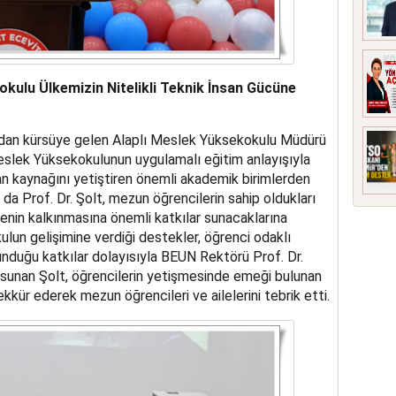
okulu Ülkemizin Nitelikli Teknik İnsan Gücüne
ından kürsüye gelen Alaplı Meslek Yüksekokulu Müdürü
Meslek Yüksekokulunun uygulamalı eğitim anlayışıyla
san kaynağını yetiştiren önemli akademik birimlerden
da Prof. Dr. Şolt, mezun öğrencilerin sahip oldukları
kenin kalkınmasına önemli katkılar sunacaklarına
ulun gelişimine verdiği destekler, öğrenci odaklı
nduğu katkılar dolayısıyla BEUN Rektörü Prof. Dr.
i sunan Şolt, öğrencilerin yetişmesinde emeği bulunan
kür ederek mezun öğrencileri ve ailelerini tebrik etti.