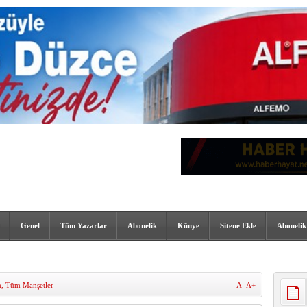
Genel
Tüm Yazarlar
Abonelik
Künye
Sitene Ekle
Abonelik
m
,
Tüm Manşetler
A-
A+