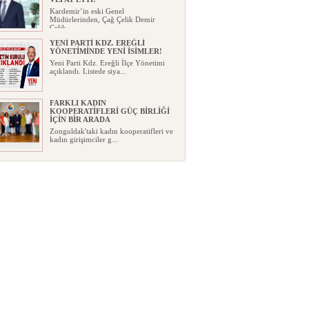
Kardemir’in eski Genel
Müdürlerinden, Çağ Çelik Demir
Çelik...
YENİ PARTİ KDZ. EREĞLİ
YÖNETİMİNDE YENİ İSİMLER!
Yeni Parti Kdz. Ereğli İlçe Yönetimi
açıklandı. Listede siya...
FARKLI KADIN
KOOPERATİFLERİ GÜÇ BİRLİĞİ
İÇİN BİR ARADA
Zonguldak'taki kadın kooperatifleri ve
kadın girişimciler g...
KANDİLLİ EKOTURİZM ALANI
PROJESİNDE İLK İHALE
TAMAMLANDI
AK Parti Zonguldak Milletvekili Saffet
Bozkurt, Orman Genel...
2026-2027 DÖNEMİ ÖNCESİNDE
KAYIT VE NAKİL UYARILARI!
Kdz. Ereğli İlçe Millî Eğitim
Müdürlüğü, 2026-2027 eğitim ö...
TMO KABUKLU FINDIK ALIM
FİYATLARINI AÇIKLADI
Toprak Mahsulleri Ofisi (TMO),