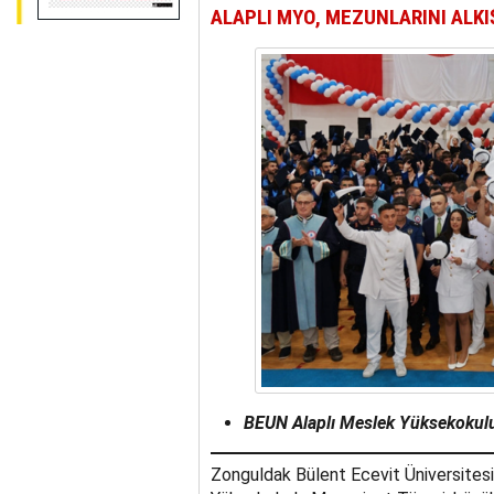
ALAPLI MYO, MEZUNLARINI ALKI
BEUN Alaplı Meslek Yüksekokulu
Zonguldak Bülent Ecevit Üniversites