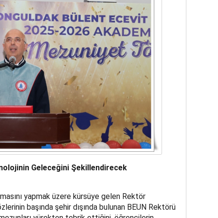
nolojinin Geleceğini Şekillendirecek
şmasını yapmak üzere kürsüye gelen Rektör
özlerinin başında şehir dışında bulunan BEUN Rektörü
mezunları yürekten tebrik ettiğini, öğrencilerin