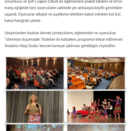
Sorumlusu ve Şefi Coşkun Öztürk ile eğitmenlere plaket takdimi ve EKSD
marşı eşliğinde tüm oyuncuların sahnede yer almasıyla keyifli görüntüler
yaşandı. Oyuncular alkışlar ve çiçeklerle tebrikleri kabul ederken bol bol
hatıra fotoğrafı çekildi.
İzleyicilerden bazıları dernek yöneticilerini, eğitmenleri ve oyuncuları
“izlemeye doyamadık” ifadeleri ile kutlarken, programın tekrar edilmesini
‘Anadolu Ateşi Grubu’ benzeri turneye çıkılması gerektiğini söylediler.