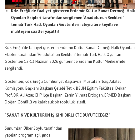
Kdz. Ereğli’de faaliyet gösteren Erdemir Kültür Sanat Dermeği Halk
Oyunları Ekipleri tarafından sergilenen “Anadolu’nun Renkleri”
temalı Türk Halk Oyunları Gösterileri izleyicilere keyifli ve
muhteşem saatler yaşattı
!
Kdz. Ereğli’de faaliyet gösteren Erdemir Kültür Sanat Derneği Halk Oyunları
Ekipleri tarafından “Anadolu’nun Renkleri” temalı Türk Halk Oyunları
Gösterileri 12-13 Haziran 2026 günlerinde Erdemir Kültür Merkezi’nde
sergilendi.
Gösterileri; Kdz. Ereğli Cumhuriyet Başsavcısı Mustafa Erbaş, Adalet
Komisyonu Başkanı Başkanı Çelebi Tetik, BEUN Eğitim Fakültesi Dekanı
Prof. DR. Ali Azar, CHP İlçe Başkanı Zerrin Yılmaz Erdoğan, ERMED Başkanı
Doğan Gönüllü ve kalabalık bir topluluk izledi.
“SANATIN VE KÜLTÜRÜN IŞIĞINI BİRLİKTE BÜYÜTECEĞİZ”
Sunumları Ülker Soylu tarafından
yapılan program açılışında