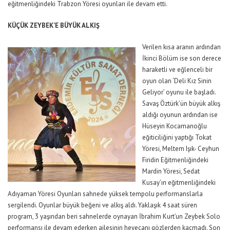
eğitmenliğindeki Trabzon Yöresi oyunları ile devam etti.
KÜÇÜK ZEYBEK’E BÜYÜK ALKIŞ
Verilen kısa aranın ardından
İkinci Bölüm ise son derece
haraketli ve eğlenceli bir
oyun olan ‘Deli Kız Sinin
Geliyor’ oyunu ile başladı.
Savaş Öztürk’ün büyük alkış
aldığı oyunun ardından ise
Hüseyin Kocamanoğlu
eğiticiliğini yaptığı Tokat
Yöresi, Meltem Işık- Ceyhun
Firidin Eğitmenliğindeki
Mardin Yöresi, Sedat
Kusay’ın eğitmenliğindeki
Adıyaman Yöresi Oyunları sahnede yüksek tempolu performanslarla
sergilendi. Oyunlar büyük beğeni ve alkış aldı. Yaklaşık 4 saat süren
program, 3 yaşından beri sahnelerde oynayan İbrahim Kurt’un Zeybek Solo
performansı ile devam ederken ailesinin heyecanı gözlerden kaçmadı. Son