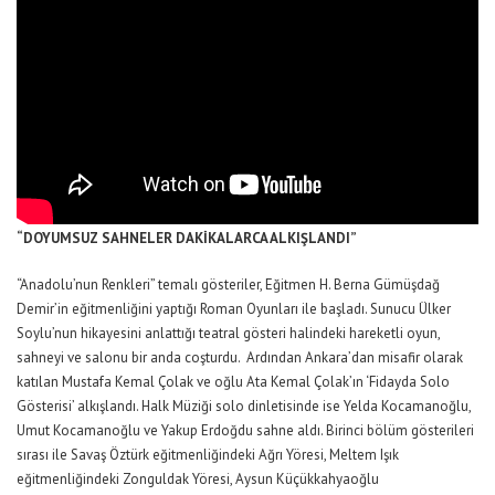
“DOYUMSUZ SAHNELER DAKİKALARCA ALKIŞLANDI”
“Anadolu’nun Renkleri” temalı gösteriler, Eğitmen H. Berna Gümüşdağ
Demir’in eğitmenliğini yaptığı Roman Oyunları ile başladı. Sunucu Ülker
Soylu’nun hikayesini anlattığı teatral gösteri halindeki hareketli oyun,
sahneyi ve salonu bir anda coşturdu. Ardından Ankara’dan misafir olarak
katılan Mustafa Kemal Çolak ve oğlu Ata Kemal Çolak’ın ‘Fidayda Solo
Gösterisi’ alkışlandı. Halk Müziği solo dinletisinde ise Yelda Kocamanoğlu,
Umut Kocamanoğlu ve Yakup Erdoğdu sahne aldı. Birinci bölüm gösterileri
sırası ile Savaş Öztürk eğitmenliğindeki Ağrı Yöresi, Meltem Işık
eğitmenliğindeki Zonguldak Yöresi, Aysun Küçükkahyaoğlu