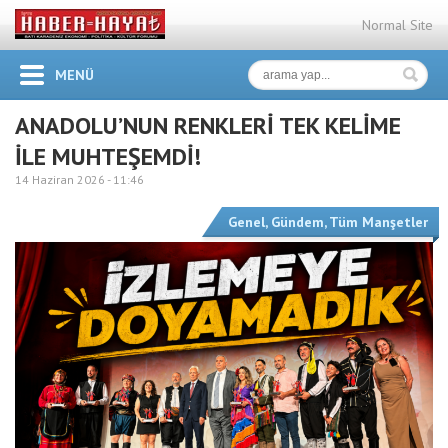
Normal Site
MENÜ
ANADOLU’NUN RENKLERİ TEK KELİME
İLE MUHTEŞEMDİ!
14 Haziran 2026 -
11:46
Genel
,
Gündem
,
Tüm Manşetler