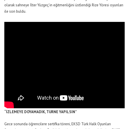
olarak sahneye İlter Yüzgeç’in eğitmenliğini üstlendiği Rize Yöresi oyunları
ile son buldu.
“İZLEMEYE DOYAMADIK, TURNE YAPILSIN”
Gece sonunda öğrencilere sertifka töreni, EKSD Türk Halk Oyunları