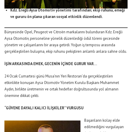
Kdz. Ereğli Aysa Otomotiv yönetimi tarafından; ekip ruhunu, emeği
ve gururu ön plana çıkaran sosyal etkinlik düzenlendi.
Bünyesinde Opel, Peugeot ve Citroën markalarını bulunduran Kdz. Ereğli
Aysa Otomotiv, personeline yönelik düzenlediği ödül töreni gecesinde
yönetim ve çalışanlarını bir araya getirdi. Yoğun iş temposu arasında
gerçekleştirilen buluşma, ekip ruhunu pekiştiren anlamlı anlara sahne oldu.
İŞİN ARKASINDA EMEK, GECENİN İÇİNDE GURUR VAR…
24 Ocak Cumartesi günü Musa’nın Yeri Restoran’da gerçekleştirilen
etkinlikte konuşan Aysa Otomotiv Yönetim Kurulu Başkanı Muhammet
Aydın, birlikte üretmenin ve ortak hedefler doğrultusunda yol almanın
önemine dikkat çekti.
“GÜVENE DAYALI KALICI İLİŞKİLER” VURGUSU
Başarıların kolay elde
edilmediğini vurgulayan