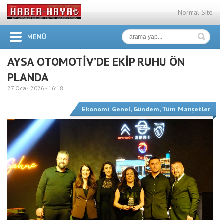
Normal Site
MENÜ
AYSA OTOMOTİV’DE EKİP RUHU ÖN
PLANDA
27 Ocak 2026 -
16:18
Ekonomi
,
Genel
,
Gündem
,
Tüm Manşetler