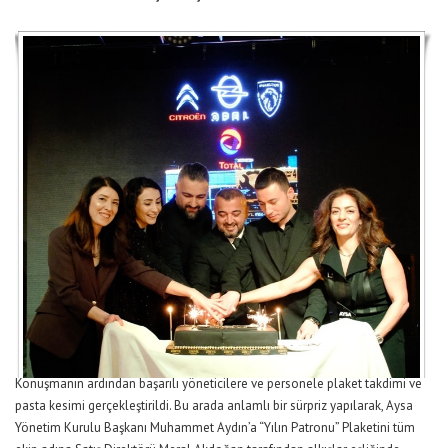
Konuşmanın ardından başarılı yöneticilere ve personele plaket takdimi ve
pasta kesimi gerçekleştirildi. Bu arada anlamlı bir sürpriz yapılarak, Aysa
Yönetim Kurulu Başkanı Muhammet Aydın’a “Yılın Patronu” Plaketini tüm