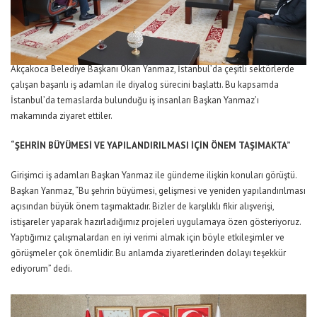
Akçakoca Belediye Başkanı Okan Yanmaz, İstanbul’da çeşitli sektörlerde
çalışan başarılı iş adamları ile diyalog sürecini başlattı. Bu kapsamda
İstanbul’da temaslarda bulunduğu iş insanları Başkan Yanmaz’ı
makamında ziyaret ettiler.
“ŞEHRİN BÜYÜMESİ VE YAPILANDIRILMASI İÇİN ÖNEM TAŞIMAKTA”
Girişimci iş adamları Başkan Yanmaz ile gündeme ilişkin konuları görüştü.
Başkan Yanmaz, “Bu şehrin büyümesi, gelişmesi ve yeniden yapılandırılması
açısından büyük önem taşımaktadır. Bizler de karşılıklı fikir alışverişi,
istişareler yaparak hazırladığımız projeleri uygulamaya özen gösteriyoruz.
Yaptığımız çalışmalardan en iyi verimi almak için böyle etkileşimler ve
görüşmeler çok önemlidir. Bu anlamda ziyaretlerinden dolayı teşekkür
ediyorum” dedi.