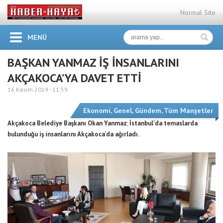
Normal Site
MENÜ
BAŞKAN YANMAZ İŞ İNSANLARINI
AKÇAKOCA’YA DAVET ETTİ
16 Kasım 2019 -
11:59
Ekonomi
,
Genel
,
Gündem
,
Tüm Manşetler
Akçakoca Belediye Başkanı Okan Yanmaz
;
İstanbul’da temaslarda
bulunduğu iş insanlarını Akçakoca’da ağırladı.