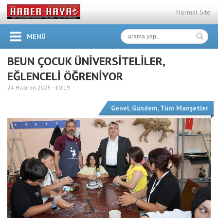
Normal Site
MENÜ
BEUN ÇOCUK ÜNİVERSİTELİLER,
EĞLENCELİ ÖĞRENİYOR
24 Haziran 2025 -
10:19
Genel
,
Gündem
,
Tüm Manşetler