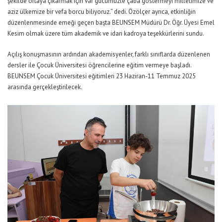
şekilde ortaya çıkarmak için var gücümüzle çaba göstermeyi milletimize ve
aziz ülkemize bir vefa borcu biliyoruz.” dedi. Özölçer ayrıca, etkinliğin
düzenlenmesinde emeği geçen başta BEUNSEM Müdürü Dr. Öğr. Üyesi Emel
Kesim olmak üzere tüm akademik ve idari kadroya teşekkürlerini sundu.
Açılış konuşmasının ardından akademisyenler, farklı sınıflarda düzenlenen
dersler ile Çocuk Üniversitesi öğrencilerine eğitim vermeye başladı.
BEUNSEM Çocuk Üniversitesi eğitimleri 23 Haziran-11 Temmuz 2025
arasında gerçekleştirilecek.