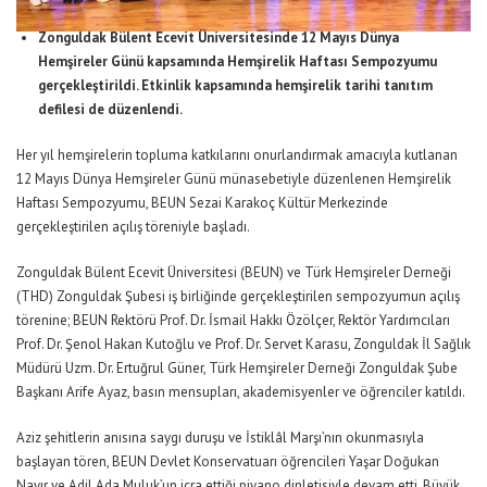
Zonguldak Bülent Ecevit Üniversitesinde 12 Mayıs Dünya
Hemşireler Günü kapsamında Hemşirelik Haftası Sempozyumu
gerçekleştirildi. Etkinlik kapsamında hemşirelik tarihi tanıtım
defilesi de düzenlendi.
Her yıl hemşirelerin topluma katkılarını onurlandırmak amacıyla kutlanan
12 Mayıs Dünya Hemşireler Günü münasebetiyle düzenlenen Hemşirelik
Haftası Sempozyumu, BEUN Sezai Karakoç Kültür Merkezinde
gerçekleştirilen açılış töreniyle başladı.
Zonguldak Bülent Ecevit Üniversitesi (BEUN) ve Türk Hemşireler Derneği
(THD) Zonguldak Şubesi iş birliğinde gerçekleştirilen sempozyumun açılış
törenine; BEUN Rektörü Prof. Dr. İsmail Hakkı Özölçer, Rektör Yardımcıları
Prof. Dr. Şenol Hakan Kutoğlu ve Prof. Dr. Servet Karasu, Zonguldak İl Sağlık
Müdürü Uzm. Dr. Ertuğrul Güner, Türk Hemşireler Derneği Zonguldak Şube
Başkanı Arife Ayaz, basın mensupları, akademisyenler ve öğrenciler katıldı.
Aziz şehitlerin anısına saygı duruşu ve İstiklâl Marşı’nın okunmasıyla
başlayan tören, BEUN Devlet Konservatuarı öğrencileri Yaşar Doğukan
Nayır ve Adil Ada Muluk’un icra ettiği piyano dinletisiyle devam etti. Büyük