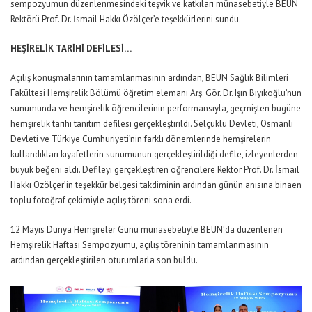
sempozyumun düzenlenmesindeki teşvik ve katkıları münasebetiyle BEUN
Rektörü Prof. Dr. İsmail Hakkı Özölçer’e teşekkürlerini sundu.
HEŞİRELİK TARİHİ DEFİLESİ…
Açılış konuşmalarının tamamlanmasının ardından, BEUN Sağlık Bilimleri
Fakültesi Hemşirelik Bölümü öğretim elemanı Arş. Gör. Dr. Işın Bıyıkoğlu’nun
sunumunda ve hemşirelik öğrencilerinin performansıyla, geçmişten bugüne
hemşirelik tarihi tanıtım defilesi gerçekleştirildi. Selçuklu Devleti, Osmanlı
Devleti ve Türkiye Cumhuriyeti’nin farklı dönemlerinde hemşirelerin
kullandıkları kıyafetlerin sunumunun gerçekleştirildiği defile, izleyenlerden
büyük beğeni aldı. Defileyi gerçekleştiren öğrencilere Rektör Prof. Dr. İsmail
Hakkı Özölçer’in teşekkür belgesi takdiminin ardından günün anısına binaen
toplu fotoğraf çekimiyle açılış töreni sona erdi.
12 Mayıs Dünya Hemşireler Günü münasebetiyle BEUN’da düzenlenen
Hemşirelik Haftası Sempozyumu, açılış töreninin tamamlanmasının
ardından gerçekleştirilen oturumlarla son buldu.