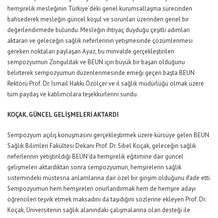
hemşirelik mesleğinin Türkiye’deki genel kurumsallaşma sürecinden
bahsederek mesleğin güncel koşul ve sorunları üzerinden genel bir
değerlendirmede bulundu. Mesleğin ihtiyaç duyduğu çeşitli adımları
aktaran ve geleceğin sağlık neferlerinin yetişmesinde çözümlenmesi
gereken noktaları paylaşan Ayaz, bu minvalde gerçekleştirilen
sempozyumun Zonguldak ve BEUN için büyük bir başarı olduğunu
belirterek sempozyumun düzenlenmesinde emeği geçen başta BEUN
Rektörü Prof. Dr. İsmail Hakkı Özölçer ve il sağlık müdürlüğü olmak üzere
tüm paydaş ve katılımcılara teşekkürlerini sundu.
KOÇAK, GÜNCEL GELİŞMELERİ AKTARDI
Sempozyum açılış konuşmasını gerçekleştirmek üzere kürsüye gelen BEUN
Sağlık Bilimleri Fakültesi Dekanı Prof. Dr. Sibel Koçak, geleceğin sağlık
neferlerinin yetiştirildiği BEUN’da hemşirelik eğitimine dair güncel
gelişmeleri aktardıktan sonra sempozyumun, hemşirelerin sağlık
sistemindeki müstesna anlamlarına dair özel bir girişim olduğunu ifade etti.
Sempozyumun hem hemşireleri onurlandırmak hem de hemşire adayı
öğrencileri teşvik etmek maksadını da taşıdığını sözlerine ekleyen Prof. Dr.
Koçak, Üniversitenin sağlık alanındaki çalışmalarına olan desteği ile