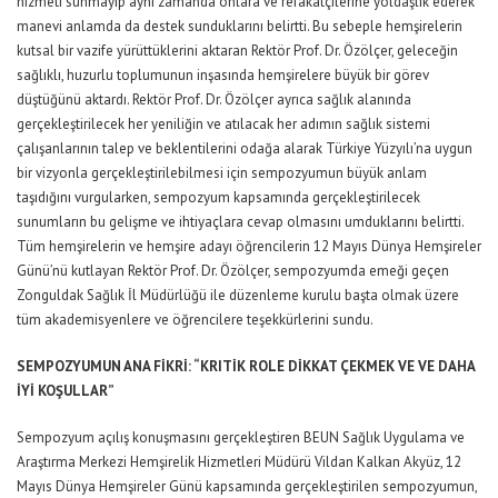
hizmeti sunmayıp aynı zamanda onlara ve refakatçilerine yoldaşlık ederek
manevi anlamda da destek sunduklarını belirtti. Bu sebeple hemşirelerin
kutsal bir vazife yürüttüklerini aktaran Rektör Prof. Dr. Özölçer, geleceğin
sağlıklı, huzurlu toplumunun inşasında hemşirelere büyük bir görev
düştüğünü aktardı. Rektör Prof. Dr. Özölçer ayrıca sağlık alanında
gerçekleştirilecek her yeniliğin ve atılacak her adımın sağlık sistemi
çalışanlarının talep ve beklentilerini odağa alarak Türkiye Yüzyılı’na uygun
bir vizyonla gerçekleştirilebilmesi için sempozyumun büyük anlam
taşıdığını vurgularken, sempozyum kapsamında gerçekleştirilecek
sunumların bu gelişme ve ihtiyaçlara cevap olmasını umduklarını belirtti.
Tüm hemşirelerin ve hemşire adayı öğrencilerin 12 Mayıs Dünya Hemşireler
Günü’nü kutlayan Rektör Prof. Dr. Özölçer, sempozyumda emeği geçen
Zonguldak Sağlık İl Müdürlüğü ile düzenleme kurulu başta olmak üzere
tüm akademisyenlere ve öğrencilere teşekkürlerini sundu.
SEMPOZYUMUN ANA FİKRİ: “KRITİK ROLE DİKKAT ÇEKMEK VE VE DAHA
İYİ KOŞULLAR”
Sempozyum açılış konuşmasını gerçekleştiren BEUN Sağlık Uygulama ve
Araştırma Merkezi Hemşirelik Hizmetleri Müdürü Vildan Kalkan Akyüz, 12
Mayıs Dünya Hemşireler Günü kapsamında gerçekleştirilen sempozyumun,