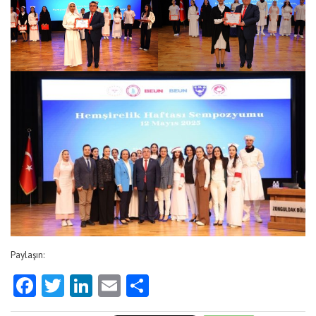
Paylaşın:
Facebook
Twitter
LinkedIn
Email
Share