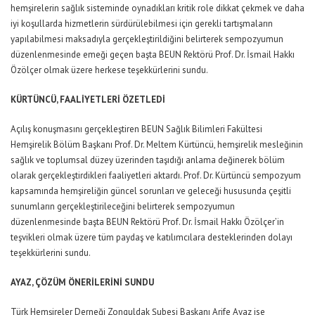
hemşirelerin sağlık sisteminde oynadıkları kritik role dikkat çekmek ve daha
iyi koşullarda hizmetlerin sürdürülebilmesi için gerekli tartışmaların
yapılabilmesi maksadıyla gerçekleştirildiğini belirterek sempozyumun
düzenlenmesinde emeği geçen başta BEUN Rektörü Prof. Dr. İsmail Hakkı
Özölçer olmak üzere herkese teşekkürlerini sundu.
KÜRTÜNCÜ, FAALİYETLERİ ÖZETLEDİ
Açılış konuşmasını gerçekleştiren BEUN Sağlık Bilimleri Fakültesi
Hemşirelik Bölüm Başkanı Prof. Dr. Meltem Kürtüncü, hemşirelik mesleğinin
sağlık ve toplumsal düzey üzerinden taşıdığı anlama değinerek bölüm
olarak gerçekleştirdikleri faaliyetleri aktardı. Prof. Dr. Kürtüncü sempozyum
kapsamında hemşireliğin güncel sorunları ve geleceği hususunda çeşitli
sunumların gerçekleştirileceğini belirterek sempozyumun
düzenlenmesinde başta BEUN Rektörü Prof. Dr. İsmail Hakkı Özölçer’in
teşvikleri olmak üzere tüm paydaş ve katılımcılara desteklerinden dolayı
teşekkürlerini sundu.
AYAZ, ÇÖZÜM ÖNERİLERİNİ SUNDU
Türk Hemşireler Derneği Zonguldak Şubesi Başkanı Arife Ayaz ise