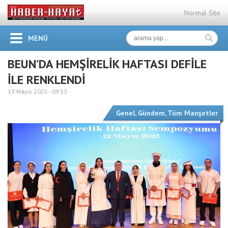
Normal Site
MENÜ
BEUN’DA HEMŞİRELİK HAFTASI DEFİLE
İLE RENKLENDİ
13 Mayıs 2025 -
09:55
Genel
,
Gündem
,
Tüm Manşetler