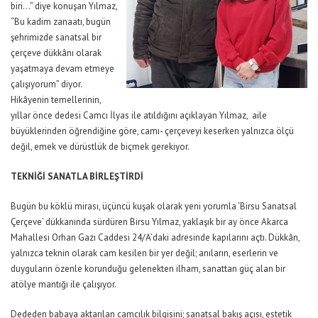
biri…” diye konuşan Yılmaz,
“Bu kadim zanaatı, bugün
şehrimizde sanatsal bir
çerçeve dükkânı olarak
yaşatmaya devam etmeye
çalışıyorum” diyor.
Hikâyenin temellerinin,
yıllar önce dedesi Camcı İlyas ile atıldığını açıklayan Yılmaz, aile
büyüklerinden öğrendiğine göre, camı- çerçeveyi keserken yalnızca ölçü
değil, emek ve dürüstlük de biçmek gerekiyor.
TEKNİĞİ SANATLA BİRLEŞTİRDİ
Bugün bu köklü mirası, üçüncü kuşak olarak yeni yorumla ‘Birsu Sanatsal
Çerçeve’ dükkanında sürdüren Birsu Yılmaz, yaklaşık bir ay önce Akarca
Mahallesi Orhan Gazi Caddesi 24/A’daki adresinde kapılarını açtı. Dükkân,
yalnızca teknin olarak cam kesilen bir yer değil; anıların, eserlerin ve
duyguların özenle korunduğu gelenekten ilham, sanattan güç alan bir
atölye mantığı ile çalışıyor.
Dededen babaya aktarılan camcılık bilgisini; sanatsal bakış açısı, estetik