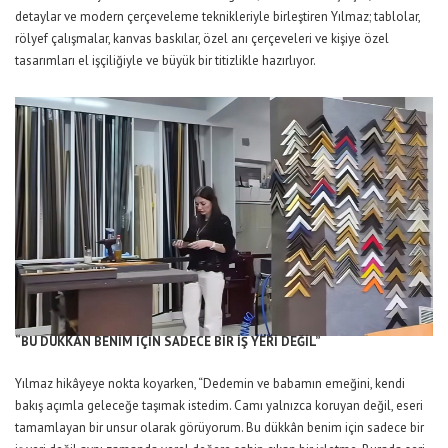
detaylar ve modern çerçeveleme teknikleriyle birleştiren Yılmaz; tablolar,
rölyef çalışmalar, kanvas baskılar, özel anı çerçeveleri ve kişiye özel
tasarımları el işçiliğiyle ve büyük bir titizlikle hazırlıyor.
“BU DÜKKÂN BENİM İÇİN SADECE BİR İŞ YERİ DEĞİL”
Yılmaz hikâyeye nokta koyarken, “Dedemin ve babamın emeğini, kendi
bakış açımla geleceğe taşımak istedim. Camı yalnızca koruyan değil, eseri
tamamlayan bir unsur olarak görüyorum. Bu dükkân benim için sadece bir