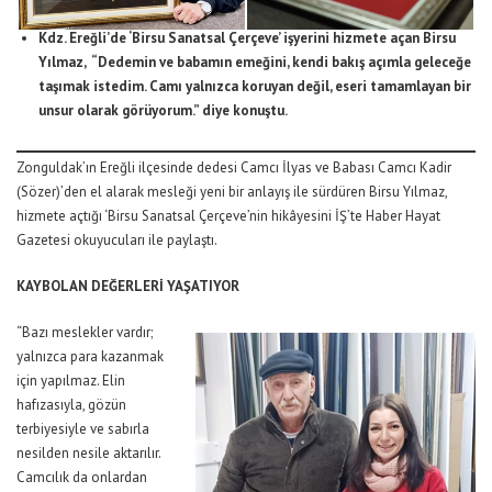
Kdz. Ereğli’de ‘Birsu Sanatsal Çerçeve’ işyerini hizmete açan Birsu
Yılmaz, “Dedemin ve babamın emeğini, kendi bakış açımla geleceğe
taşımak istedim. Camı yalnızca koruyan değil, eseri tamamlayan bir
unsur olarak görüyorum.” diye konuştu.
Zonguldak’ın Ereğli ilçesinde dedesi Camcı İlyas ve Babası Camcı Kadir
(Sözer)’den el alarak mesleği yeni bir anlayış ile sürdüren Birsu Yılmaz,
hizmete açtığı ‘Birsu Sanatsal Çerçeve’nin hikâyesini İŞ’te Haber Hayat
Gazetesi okuyucuları ile paylaştı.
KAYBOLAN DEĞERLERİ YAŞATIYOR
“Bazı meslekler vardır;
yalnızca para kazanmak
için yapılmaz. Elin
hafızasıyla, gözün
terbiyesiyle ve sabırla
nesilden nesile aktarılır.
Camcılık da onlardan