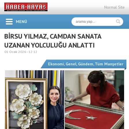
Normal Site
MENÜ
BİRSU YILMAZ, CAMDAN SANATA
UZANAN YOLCULUĞU ANLATTI
01 Ocak 2026 -
12:12
Ekonomi
,
Genel
,
Gündem
,
Tüm Manşetler