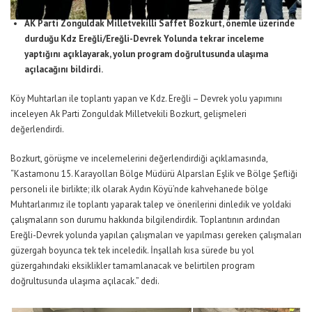
AK Parti Zonguldak Milletvekilli Saffet Bozkurt, önemle üzerinde
durduğu Kdz Ereğli/Ereğli-Devrek Yolunda tekrar inceleme
yaptığını açıklayarak, yolun program doğrultusunda ulaşıma
açılacağını bildirdi.
Köy Muhtarları ile toplantı yapan ve Kdz. Ereğli – Devrek yolu yapımını
inceleyen Ak Parti Zonguldak Milletvekili Bozkurt, gelişmeleri
değerlendirdi.
Bozkurt, görüşme ve incelemelerini değerlendirdiği açıklamasında,
“Kastamonu 15. Karayolları Bölge Müdürü Alparslan Eşlik ve Bölge Şefliği
personeli ile birlikte; ilk olarak Aydın Köyü’nde kahvehanede bölge
Muhtarlarımız ile toplantı yaparak talep ve önerilerini dinledik ve yoldaki
çalışmaların son durumu hakkında bilgilendirdik. Toplantının ardından
Ereğli-Devrek yolunda yapılan çalışmaları ve yapılması gereken çalışmaları
güzergah boyunca tek tek inceledik. İnşallah kısa sürede bu yol
güzergahındaki eksiklikler tamamlanacak ve belirtilen program
doğrultusunda ulaşıma açılacak.” dedi.