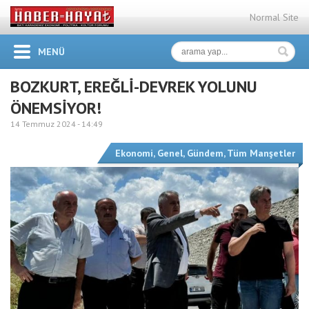
Normal Site
MENÜ
BOZKURT, EREĞLİ-DEVREK YOLUNU
ÖNEMSİYOR!
14 Temmuz 2024 -
14:49
Ekonomi
,
Genel
,
Gündem
,
Tüm Manşetler