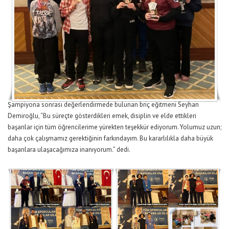
Şampiyona sonrası değerlendirmede bulunan briç eğitmeni Seyhan
Demiroğlu, “Bu süreçte gösterdikleri emek, disiplin ve elde ettikleri
başarılar için tüm öğrencilerime yürekten teşekkür ediyorum. Yolumuz uzun;
daha çok çalışmamız gerektiğinin farkındayım. Bu kararlılıkla daha büyük
başarılara ulaşacağımıza inanıyorum.” dedi.