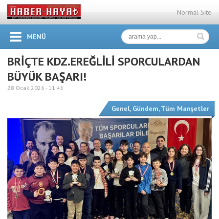
Normal Site
MENÜ
BRİÇTE KDZ.EREĞLİLİ SPORCULARDAN
BÜYÜK BAŞARI!
28 Ocak 2026 -
11:46
Genel
,
Gündem
,
Tüm Manşetler