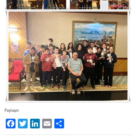
Paylaşın:
Facebook
Twitter
LinkedIn
Email
Share