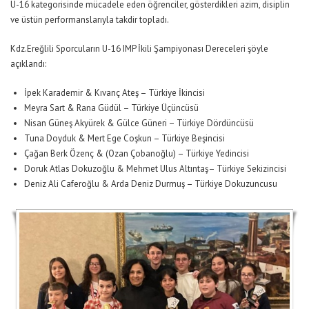
U-16 kategorisinde mücadele eden öğrenciler, gösterdikleri azim, disiplin
ve üstün performanslarıyla takdir topladı.
Kdz.Ereğlili Sporcuların U-16 IMP İkili Şampiyonası Dereceleri şöyle
açıklandı:
İpek Karademir & Kıvanç Ateş – Türkiye İkincisi
Meyra Sart & Rana Güdül – Türkiye Üçüncüsü
Nisan Güneş Akyürek & Gülce Güneri – Türkiye Dördüncüsü
Tuna Doyduk & Mert Ege Coşkun – Türkiye Beşincisi
Çağan Berk Özenç & (Ozan Çobanoğlu) – Türkiye Yedincisi
Doruk Atlas Dokuzoğlu & Mehmet Ulus Altıntaş– Türkiye Sekizincisi
Deniz Ali Caferoğlu & Arda Deniz Durmuş – Türkiye Dokuzuncusu