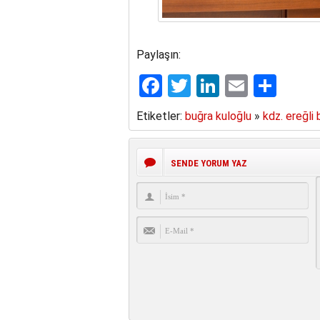
Paylaşın:
Facebook
Twitter
LinkedIn
Email
Sha
Etiketler:
buğra kuloğlu
»
kdz. ereğli 
SENDE YORUM YAZ