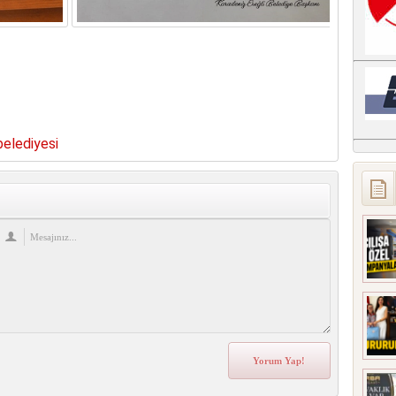
re
belediyesi