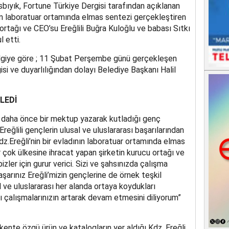
sbıyık, Fortune Türkiye Dergisi tarafından açıklanan
lan laboratuar ortamında elmas sentezi gerçekleştiren
ortağı ve CEO’su Ereğlili Buğra Kuloğlu ve babası Sıtkı
 etti.
ilgiye göre ; 11 Şubat Perşembe günü gerçekleşen
gisi ve duyarlılığından dolayı Belediye Başkanı Halil
LEDİ
 daha önce bir mektup yazarak kutladığı genç
Ereğlili gençlerin ulusal ve uluslararası başarılarından
dz.Ereğli’nin bir evladının laboratuar ortamında elmas
 çok ülkesine ihracat yapan şirketin kurucu ortağı ve
er için gurur verici. Sizi ve şahsınızda çalışma
aşarınız Ereğli’mizin gençlerine de örnek teşkil
l ve uluslararası her alanda ortaya koydukları
ı çalışmalarınızın artarak devam etmesini diliyorum”
kente özgü ürün ve katalogların yer aldığı Kdz. Ereğli