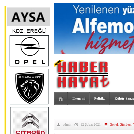
Ekonomi
Politika
Kültür-Sanat
admin
12 Şubat 2021
Genel
,
Gündem
,