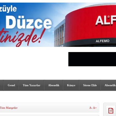
Genel
Tüm Yazarlar
Abonelik
Künye
Sitene Ekle
Abonelik
Tüm Manşetler
A-
A+