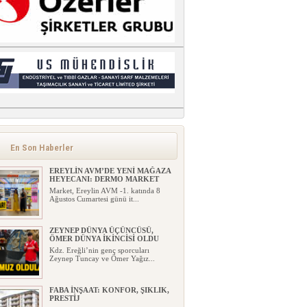
En Son Haberler
EREYLİN AVM’DE YENİ MAĞAZA
HEYECANI: DERMO MARKET
Market, Ereylin AVM -1. katında 8
Ağustos Cumartesi günü it...
ZEYNEP DÜNYA ÜÇÜNCÜSÜ,
ÖMER DÜNYA İKİNCİSİ OLDU
Kdz. Ereğli’nin genç sporcuları
Zeynep Tuncay ve Ömer Yağız...
FABA İNŞAAT: KONFOR, ŞIKLIK,
PRESTİJ