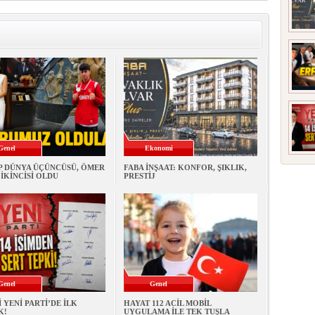
Genel
Ekonomi
P DÜNYA ÜÇÜNCÜSÜ, ÖMER
FABA İNŞAAT: KONFOR, ŞIKLIK,
İKİNCİSİ OLDU
PRESTİJ
Genel
Genel
 YENİ PARTİ’DE İLK
HAYAT 112 ACİL MOBİL
K!
UYGULAMA İLE TEK TUŞLA