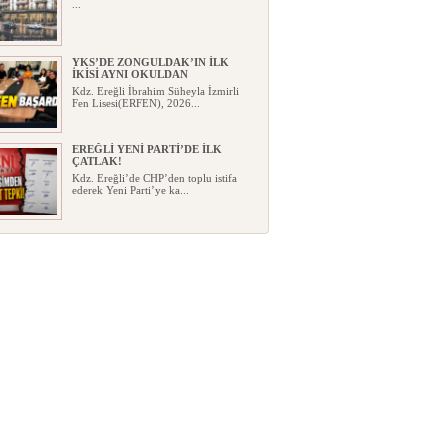
...
YKS’DE ZONGULDAK’IN İLK
İKİSİ AYNI OKULDAN
Kdz. Ereğli İbrahim Süheyla İzmirli
Fen Lisesi(ERFEN), 2026...
EREĞLİ YENİ PARTİ’DE İLK
ÇATLAK!
Kdz. Ereğli’de CHP’den toplu istifa
ederek Yeni Parti’ye ka...
HAYAT 112 ACİL MOBİL
UYGULAMA İLE TEK TUŞLA
İHBAR!..
HAYAT 112 Acil Mobil İhbar
Uygulaması’nın yeni kamu spotu y...
KARDEMİR ESKİ GENEL
MÜDÜRÜ ERCÜMENT ÜNAL
VEFAT ETTİ!
Kardemir’in eski Genel
Müdürlerinden, Çağ Çelik Demir
Çelik...
YENİ PARTİ KDZ. EREĞLİ
YÖNETİMİNDE YENİ İSİMLER!
Yeni Parti Kdz. Ereğli İlçe Yönetimi