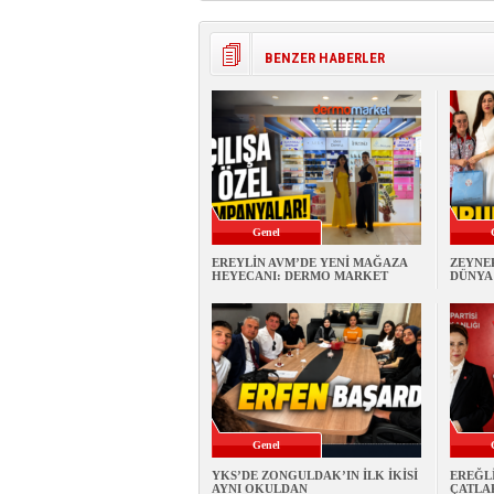
BENZER HABERLER
Genel
EREYLİN AVM’DE YENİ MAĞAZA
ZEYNE
HEYECANI: DERMO MARKET
DÜNYA 
Genel
YKS’DE ZONGULDAK’IN İLK İKİSİ
EREĞLİ
AYNI OKULDAN
ÇATLA