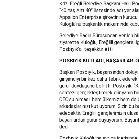
Kdz. Ereğli Belediye Başkanı Halil Po
“40 Yaş Altı 40” listesinde adı yer a
Appsilon Enterprise şirketinin kurucu 
Kuloğlu’nu başkanlık makamında kabul
Belediye Basın Bürosundan verilen b
ziyarette Kuloğlu, Ereğlili gençlere il
Posbıyık’a teşekkür etti.
POSBIYIK KUTLADI, BAŞARILAR Dİ
Başkan Posbıyık, başarısından dolayı
girişimciyi bir kez daha tebrik ederek 
gurur duyduğunu belirtti. Posbıyık, “K
sentezi gerçekleştirerek dünyanın bir
CEO’su olması hem ülkemiz hem de bizl
arkadaşlarınızı kutluyorum. Sizin bu b
edecektir. Ereğlili gençlerimizin ulusa
başarılardan gurur duyuyorum. Başarıl
dedi.
Posbıyık Kuloğlu’na ayrıca içerisinde 